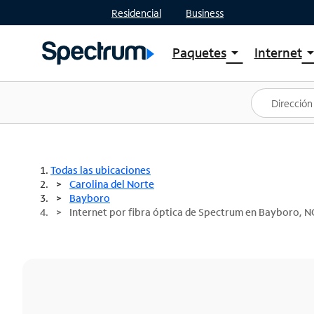
Residencial
Business
Paquetes
Internet
arrow_drop_down
arrow_drop
Ver paquetes
Spectr
Spectrum One
Planes
Mejores ofertas
Spectr
Ofertas en tu área
Intern
Todas las ubicaciones
Carolina del Norte
Bayboro
Internet por fibra óptica de Spectrum en Bayboro, N