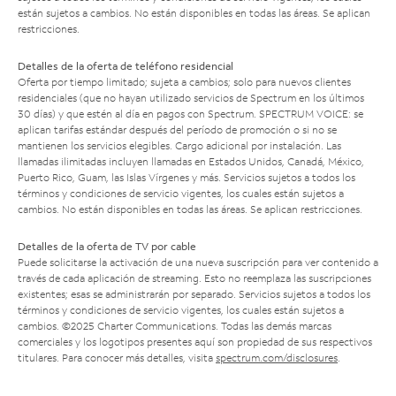
están sujetos a cambios. No están disponibles en todas las áreas. Se aplican
restricciones.
Detalles de la oferta de teléfono residencial
Oferta por tiempo limitado; sujeta a cambios; solo para nuevos clientes
residenciales (que no hayan utilizado servicios de Spectrum en los últimos
30 días) y que estén al día en pagos con Spectrum. SPECTRUM VOICE: se
aplican tarifas estándar después del período de promoción o si no se
mantienen los servicios elegibles. Cargo adicional por instalación. Las
llamadas ilimitadas incluyen llamadas en Estados Unidos, Canadá, México,
Puerto Rico, Guam, las Islas Vírgenes y más. Servicios sujetos a todos los
términos y condiciones de servicio vigentes, los cuales están sujetos a
cambios. No están disponibles en todas las áreas. Se aplican restricciones.
Detalles de la oferta de TV por cable
Puede solicitarse la activación de una nueva suscripción para ver contenido a
través de cada aplicación de streaming. Esto no reemplaza las suscripciones
existentes; esas se administrarán por separado. Servicios sujetos a todos los
términos y condiciones de servicio vigentes, los cuales están sujetos a
cambios. ©2025 Charter Communications. Todas las demás marcas
comerciales y los logotipos presentes aquí son propiedad de sus respectivos
titulares. Para conocer más detalles, visita
spectrum.com/disclosures
.