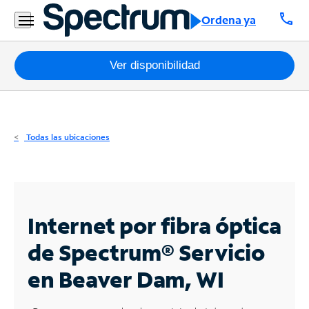
Residencial
call
Ordena ya
Business
Paquetes
Ver disponibilidad
Internet
TV
Todas las ubicaciones
Móvil
Teléfono
Residencial
Internet por fibra óptica
Business
de Spectrum®
Servicio
en Beaver Dam, WI
Contáctanos
Inglés