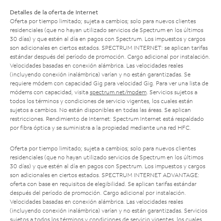
Detalles de la oferta de Internet
Oferta por tiempo limitado; sujeta a cambios; solo para nuevos clientes
residenciales (que no hayan utilizado servicios de Spectrum en los últimos
30 días) y que estén al día en pagos con Spectrum. Los impuestos y cargos
son adicionales en ciertos estados. SPECTRUM INTERNET: se aplican tarifas
estándar después del período de promoción. Cargo adicional por instalación.
Velocidades basadas en conexión alámbrica. Las velocidades reales
(incluyendo conexión inalámbrica) varían y no están garantizadas. Se
requiere módem con capacidad Gig para velocidad Gig. Para ver una lista de
módems con capacidad, visita
spectrum.net/modem
. Servicios sujetos a
todos los términos y condiciones de servicio vigentes, los cuales están
sujetos a cambios. No están disponibles en todas las áreas. Se aplican
restricciones. Rendimiento de Internet: Spectrum Internet está respaldado
por fibra óptica y se suministra a la propiedad mediante una red HFC.
Oferta por tiempo limitado; sujeta a cambios; solo para nuevos clientes
residenciales (que no hayan utilizado servicios de Spectrum en los últimos
30 días) y que estén al día en pagos con Spectrum. Los impuestos y cargos
son adicionales en ciertos estados. SPECTRUM INTERNET ADVANTAGE:
oferta con base en requisitos de elegibilidad. Se aplican tarifas estándar
después del período de promoción. Cargo adicional por instalación.
Velocidades basadas en conexión alámbrica. Las velocidades reales
(incluyendo conexión inalámbrica) varían y no están garantizadas. Servicios
sujetos a todos los términos y condiciones de servicio vigentes, los cuales