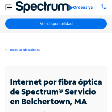
Residencial
call
Ordena ya
Business
Paquetes
Ver disponibilidad
Internet
TV
Todas las ubicaciones
Móvil
Teléfono
Residencial
Internet por fibra óptica
Business
de Spectrum®
Servicio
en Belchertown, MA
Contáctanos
Inglés