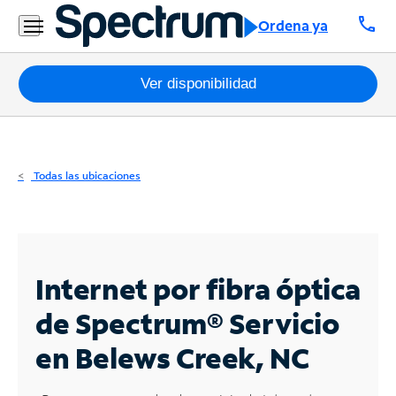
Residencial
call
Ordena ya
Business
Paquetes
Ver disponibilidad
Internet
TV
Todas las ubicaciones
Móvil
Teléfono
Residencial
Internet por fibra óptica
Business
de Spectrum®
Servicio
en Belews Creek, NC
Contáctanos
Inglés