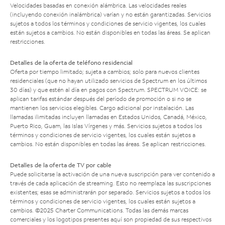
Velocidades basadas en conexión alámbrica. Las velocidades reales
(incluyendo conexión inalámbrica) varían y no están garantizadas. Servicios
sujetos a todos los términos y condiciones de servicio vigentes, los cuales
están sujetos a cambios. No están disponibles en todas las áreas. Se aplican
restricciones.
Detalles de la oferta de teléfono residencial
Oferta por tiempo limitado; sujeta a cambios; solo para nuevos clientes
residenciales (que no hayan utilizado servicios de Spectrum en los últimos
30 días) y que estén al día en pagos con Spectrum. SPECTRUM VOICE: se
aplican tarifas estándar después del período de promoción o si no se
mantienen los servicios elegibles. Cargo adicional por instalación. Las
llamadas ilimitadas incluyen llamadas en Estados Unidos, Canadá, México,
Puerto Rico, Guam, las Islas Vírgenes y más. Servicios sujetos a todos los
términos y condiciones de servicio vigentes, los cuales están sujetos a
cambios. No están disponibles en todas las áreas. Se aplican restricciones.
Detalles de la oferta de TV por cable
Puede solicitarse la activación de una nueva suscripción para ver contenido a
través de cada aplicación de streaming. Esto no reemplaza las suscripciones
existentes; esas se administrarán por separado. Servicios sujetos a todos los
términos y condiciones de servicio vigentes, los cuales están sujetos a
cambios. ©2025 Charter Communications. Todas las demás marcas
comerciales y los logotipos presentes aquí son propiedad de sus respectivos