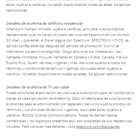
están sujetos a cambios. No están disponibles en todas las áreas. Se aplican
restricciones.
Detalles de la oferta de teléfono residencial
Oferta por tiempo limitado; sujeta a cambios; solo para nuevos clientes
residenciales (que no hayan utilizado servicios de Spectrum en los últimos
30 días) y que estén al día en pagos con Spectrum. SPECTRUM VOICE: se
aplican tarifas estándar después del período de promoción o si no se
mantienen los servicios elegibles. Cargo adicional por instalación. Las
llamadas ilimitadas incluyen llamadas en Estados Unidos, Canadá, México,
Puerto Rico, Guam, las Islas Vírgenes y más. Servicios sujetos a todos los
términos y condiciones de servicio vigentes, los cuales están sujetos a
cambios. No están disponibles en todas las áreas. Se aplican restricciones.
Detalles de la oferta de TV por cable
Puede solicitarse la activación de una nueva suscripción para ver contenido a
través de cada aplicación de streaming. Esto no reemplaza las suscripciones
existentes; esas se administrarán por separado. Servicios sujetos a todos los
términos y condiciones de servicio vigentes, los cuales están sujetos a
cambios. ©2025 Charter Communications. Todas las demás marcas
comerciales y los logotipos presentes aquí son propiedad de sus respectivos
titulares. Para conocer más detalles, visita
spectrum.com/disclosures
.