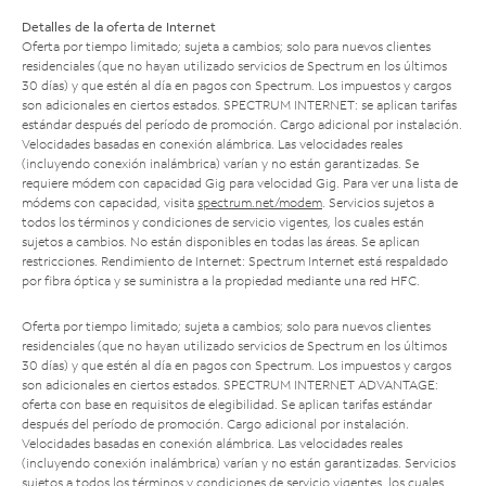
Detalles de la oferta de Internet
Oferta por tiempo limitado; sujeta a cambios; solo para nuevos clientes
residenciales (que no hayan utilizado servicios de Spectrum en los últimos
30 días) y que estén al día en pagos con Spectrum. Los impuestos y cargos
son adicionales en ciertos estados. SPECTRUM INTERNET: se aplican tarifas
estándar después del período de promoción. Cargo adicional por instalación.
Velocidades basadas en conexión alámbrica. Las velocidades reales
(incluyendo conexión inalámbrica) varían y no están garantizadas. Se
requiere módem con capacidad Gig para velocidad Gig. Para ver una lista de
módems con capacidad, visita
spectrum.net/modem
. Servicios sujetos a
todos los términos y condiciones de servicio vigentes, los cuales están
sujetos a cambios. No están disponibles en todas las áreas. Se aplican
restricciones. Rendimiento de Internet: Spectrum Internet está respaldado
por fibra óptica y se suministra a la propiedad mediante una red HFC.
Oferta por tiempo limitado; sujeta a cambios; solo para nuevos clientes
residenciales (que no hayan utilizado servicios de Spectrum en los últimos
30 días) y que estén al día en pagos con Spectrum. Los impuestos y cargos
son adicionales en ciertos estados. SPECTRUM INTERNET ADVANTAGE:
oferta con base en requisitos de elegibilidad. Se aplican tarifas estándar
después del período de promoción. Cargo adicional por instalación.
Velocidades basadas en conexión alámbrica. Las velocidades reales
(incluyendo conexión inalámbrica) varían y no están garantizadas. Servicios
sujetos a todos los términos y condiciones de servicio vigentes, los cuales