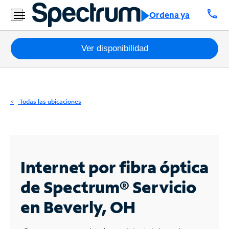
Residencial
call
Ordena ya
Business
Paquetes
Ver disponibilidad
Internet
TV
Todas las ubicaciones
Móvil
Teléfono
Residencial
Internet por fibra óptica
Business
de Spectrum®
Servicio
en Beverly, OH
Contáctanos
Inglés