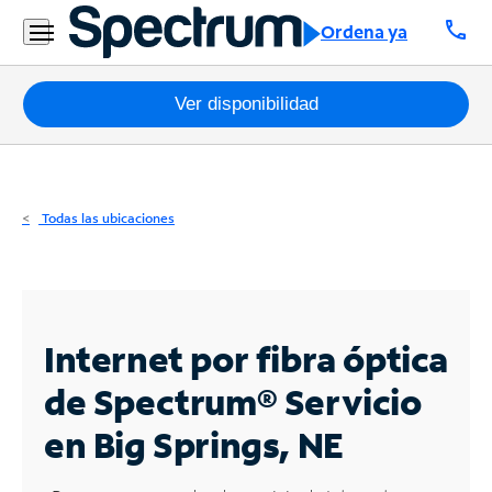
Residencial
call
Ordena ya
Business
Paquetes
Ver disponibilidad
Internet
TV
Todas las ubicaciones
Móvil
Teléfono
Residencial
Internet por fibra óptica
Business
de Spectrum®
Servicio
en Big Springs, NE
Contáctanos
Inglés