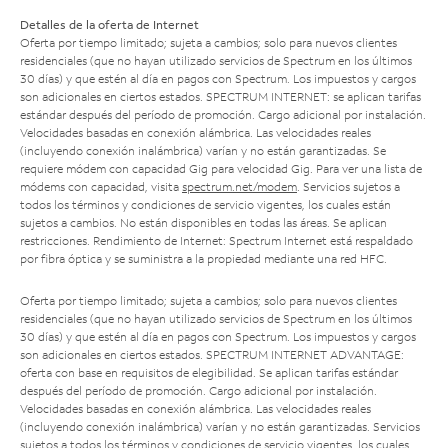
Detalles de la oferta de Internet
Oferta por tiempo limitado; sujeta a cambios; solo para nuevos clientes
residenciales (que no hayan utilizado servicios de Spectrum en los últimos
30 días) y que estén al día en pagos con Spectrum. Los impuestos y cargos
son adicionales en ciertos estados. SPECTRUM INTERNET: se aplican tarifas
estándar después del período de promoción. Cargo adicional por instalación.
Velocidades basadas en conexión alámbrica. Las velocidades reales
(incluyendo conexión inalámbrica) varían y no están garantizadas. Se
requiere módem con capacidad Gig para velocidad Gig. Para ver una lista de
módems con capacidad, visita
spectrum.net/modem
. Servicios sujetos a
todos los términos y condiciones de servicio vigentes, los cuales están
sujetos a cambios. No están disponibles en todas las áreas. Se aplican
restricciones. Rendimiento de Internet: Spectrum Internet está respaldado
por fibra óptica y se suministra a la propiedad mediante una red HFC.
Oferta por tiempo limitado; sujeta a cambios; solo para nuevos clientes
residenciales (que no hayan utilizado servicios de Spectrum en los últimos
30 días) y que estén al día en pagos con Spectrum. Los impuestos y cargos
son adicionales en ciertos estados. SPECTRUM INTERNET ADVANTAGE:
oferta con base en requisitos de elegibilidad. Se aplican tarifas estándar
después del período de promoción. Cargo adicional por instalación.
Velocidades basadas en conexión alámbrica. Las velocidades reales
(incluyendo conexión inalámbrica) varían y no están garantizadas. Servicios
sujetos a todos los términos y condiciones de servicio vigentes, los cuales