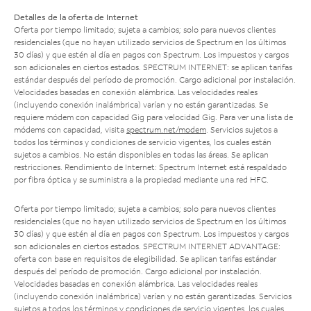
Detalles de la oferta de Internet
Oferta por tiempo limitado; sujeta a cambios; solo para nuevos clientes
residenciales (que no hayan utilizado servicios de Spectrum en los últimos
30 días) y que estén al día en pagos con Spectrum. Los impuestos y cargos
son adicionales en ciertos estados. SPECTRUM INTERNET: se aplican tarifas
estándar después del período de promoción. Cargo adicional por instalación.
Velocidades basadas en conexión alámbrica. Las velocidades reales
(incluyendo conexión inalámbrica) varían y no están garantizadas. Se
requiere módem con capacidad Gig para velocidad Gig. Para ver una lista de
módems con capacidad, visita
spectrum.net/modem
. Servicios sujetos a
todos los términos y condiciones de servicio vigentes, los cuales están
sujetos a cambios. No están disponibles en todas las áreas. Se aplican
restricciones. Rendimiento de Internet: Spectrum Internet está respaldado
por fibra óptica y se suministra a la propiedad mediante una red HFC.
Oferta por tiempo limitado; sujeta a cambios; solo para nuevos clientes
residenciales (que no hayan utilizado servicios de Spectrum en los últimos
30 días) y que estén al día en pagos con Spectrum. Los impuestos y cargos
son adicionales en ciertos estados. SPECTRUM INTERNET ADVANTAGE:
oferta con base en requisitos de elegibilidad. Se aplican tarifas estándar
después del período de promoción. Cargo adicional por instalación.
Velocidades basadas en conexión alámbrica. Las velocidades reales
(incluyendo conexión inalámbrica) varían y no están garantizadas. Servicios
sujetos a todos los términos y condiciones de servicio vigentes, los cuales