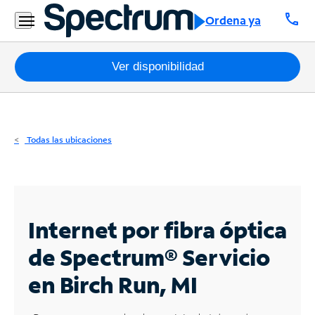
Residencial
call
Ordena ya
Business
Paquetes
Ver disponibilidad
Internet
TV
Todas las ubicaciones
Móvil
Teléfono
Residencial
Internet por fibra óptica
Business
de Spectrum®
Servicio
en Birch Run, MI
Contáctanos
Inglés