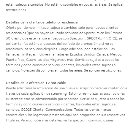
están sujetos a cambios. No están disponibles en todas las áreas. Se aplican
restricciones.
Detalles de la oferta de teléfono residencial
Oferta por tiempo limitado; sujeta a cambios; solo para nuevos clientes
residenciales (que no hayan utilizado servicios de Spectrum en los últimos
30 días) y que estén al día en pagos con Spectrum. SPECTRUM VOICE: se
aplican tarifas estándar después del período de promoción o si no se
mantienen los servicios elegibles. Cargo adicional por instalación. Las
llamadas ilimitadas incluyen llamadas en Estados Unidos, Canadá, México,
Puerto Rico, Guam, las Islas Vírgenes y más. Servicios sujetos a todos los
términos y condiciones de servicio vigentes, los cuales están sujetos a
cambios. No están disponibles en todas las áreas. Se aplican restricciones.
Detalles de la oferta de TV por cable
Puede solicitarse la activación de una nueva suscripción para ver contenido a
través de cada aplicación de streaming. Esto no reemplaza las suscripciones
existentes; esas se administrarán por separado. Servicios sujetos a todos los
términos y condiciones de servicio vigentes, los cuales están sujetos a
cambios. ©2025 Charter Communications. Todas las demás marcas
comerciales y los logotipos presentes aquí son propiedad de sus respectivos
titulares. Para conocer más detalles, visita
spectrum.com/disclosures
.