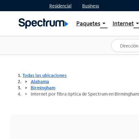
Residencial
Business
Paquetes
Internet
arrow_drop_down
arrow_drop
Ver paquetes
Spectr
Spectrum One
Planes
Mejores ofertas
Spectr
Ofertas en tu área
Intern
Todas las ubicaciones
Alabama
Birmingham
Internet por fibra óptica de Spectrum en Birmingham