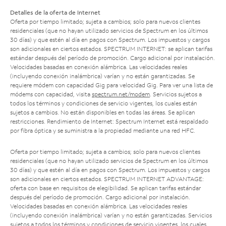
Detalles de la oferta de Internet
Oferta por tiempo limitado; sujeta a cambios; solo para nuevos clientes
residenciales (que no hayan utilizado servicios de Spectrum en los últimos
30 días) y que estén al día en pagos con Spectrum. Los impuestos y cargos
son adicionales en ciertos estados. SPECTRUM INTERNET: se aplican tarifas
estándar después del período de promoción. Cargo adicional por instalación.
Velocidades basadas en conexión alámbrica. Las velocidades reales
(incluyendo conexión inalámbrica) varían y no están garantizadas. Se
requiere módem con capacidad Gig para velocidad Gig. Para ver una lista de
módems con capacidad, visita
spectrum.net/modem
. Servicios sujetos a
todos los términos y condiciones de servicio vigentes, los cuales están
sujetos a cambios. No están disponibles en todas las áreas. Se aplican
restricciones. Rendimiento de Internet: Spectrum Internet está respaldado
por fibra óptica y se suministra a la propiedad mediante una red HFC.
Oferta por tiempo limitado; sujeta a cambios; solo para nuevos clientes
residenciales (que no hayan utilizado servicios de Spectrum en los últimos
30 días) y que estén al día en pagos con Spectrum. Los impuestos y cargos
son adicionales en ciertos estados. SPECTRUM INTERNET ADVANTAGE:
oferta con base en requisitos de elegibilidad. Se aplican tarifas estándar
después del período de promoción. Cargo adicional por instalación.
Velocidades basadas en conexión alámbrica. Las velocidades reales
(incluyendo conexión inalámbrica) varían y no están garantizadas. Servicios
sujetos a todos los términos y condiciones de servicio vigentes, los cuales