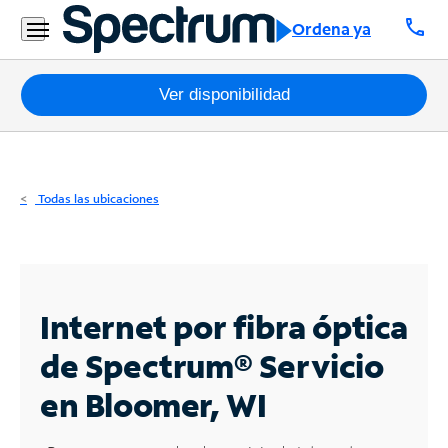
Residencial
call
Ordena ya
Business
Paquetes
Ver disponibilidad
Internet
TV
Todas las ubicaciones
Móvil
Teléfono
Residencial
Internet por fibra óptica
Business
de Spectrum®
Servicio
en Bloomer, WI
Contáctanos
Inglés