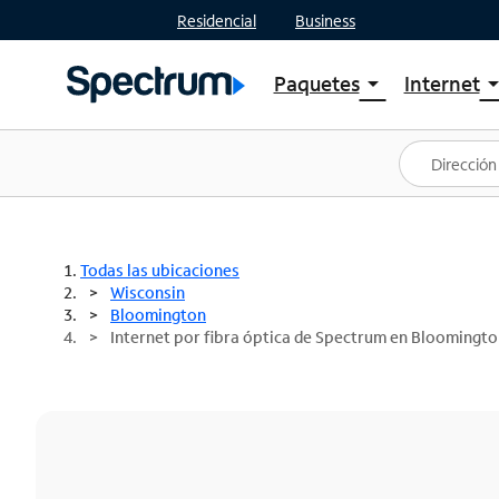
Residencial
Business
Paquetes
Internet
arrow_drop_down
arrow_drop
Ver paquetes
Spectr
Spectrum One
Planes
Mejores ofertas
Spectr
Ofertas en tu área
Intern
Todas las ubicaciones
Wisconsin
Bloomington
Internet por fibra óptica de Spectrum en Bloomingto