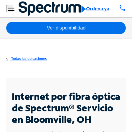
Residencial
call
Ordena ya
Business
Paquetes
Ver disponibilidad
Internet
TV
Todas las ubicaciones
Móvil
Teléfono
Residencial
Internet por fibra óptica
Business
de Spectrum®
Servicio
en Bloomville, OH
Contáctanos
Inglés