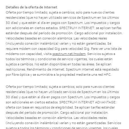
Detalles de la oferta de Internet
Oferta por tiempo limitado; sujeta a cambios; solo para nuevos clientes
residenciales (que no hayan utilizado servicios de Spectrum en los últimos
30 días) y que estén al día en pagos con Spectrum. Los impuestos y cargos
son adicionales en ciertos estados. SPECTRUM INTERNET: se aplican tarifas
estándar después del período de promoción. Cargo adicional por instalación.
Velocidades basadas en conexión alámbrica. Las velocidades reales
(incluyendo conexión inalámbrica) varían y no están garantizadas. Se
requiere módem con capacidad Gig para velocidad Gig. Para ver una lista de
módems con capacidad, visita
spectrum.net/modem
. Servicios sujetos a
todos los términos y condiciones de servicio vigentes, los cuales están
sujetos a cambios. No están disponibles en todas las áreas. Se aplican
restricciones. Rendimiento de Internet: Spectrum Internet está respaldado
por fibra óptica y se suministra a la propiedad mediante una red HFC.
Oferta por tiempo limitado; sujeta a cambios; solo para nuevos clientes
residenciales (que no hayan utilizado servicios de Spectrum en los últimos
30 días) y que estén al día en pagos con Spectrum. Los impuestos y cargos
son adicionales en ciertos estados. SPECTRUM INTERNET ADVANTAGE:
oferta con base en requisitos de elegibilidad. Se aplican tarifas estándar
después del período de promoción. Cargo adicional por instalación.
Velocidades basadas en conexión alámbrica. Las velocidades reales
(incluyendo conexión inalámbrica) varían y no están garantizadas. Servicios
sujetos a todos los términos y condiciones de servicio vigentes, los cuales