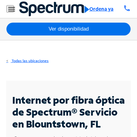
Residencial
call
Ordena ya
Business
Paquetes
Ver disponibilidad
Internet
TV
Todas las ubicaciones
Móvil
Teléfono
Residencial
Internet por fibra óptica
Business
de Spectrum®
Servicio
en Blountstown, FL
Contáctanos
Inglés