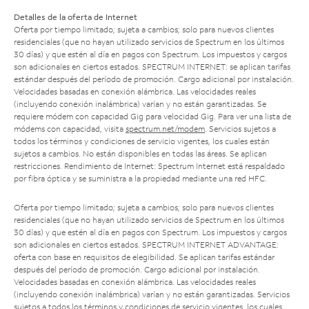
Detalles de la oferta de Internet
Oferta por tiempo limitado; sujeta a cambios; solo para nuevos clientes
residenciales (que no hayan utilizado servicios de Spectrum en los últimos
30 días) y que estén al día en pagos con Spectrum. Los impuestos y cargos
son adicionales en ciertos estados. SPECTRUM INTERNET: se aplican tarifas
estándar después del período de promoción. Cargo adicional por instalación.
Velocidades basadas en conexión alámbrica. Las velocidades reales
(incluyendo conexión inalámbrica) varían y no están garantizadas. Se
requiere módem con capacidad Gig para velocidad Gig. Para ver una lista de
módems con capacidad, visita
spectrum.net/modem
. Servicios sujetos a
todos los términos y condiciones de servicio vigentes, los cuales están
sujetos a cambios. No están disponibles en todas las áreas. Se aplican
restricciones. Rendimiento de Internet: Spectrum Internet está respaldado
por fibra óptica y se suministra a la propiedad mediante una red HFC.
Oferta por tiempo limitado; sujeta a cambios; solo para nuevos clientes
residenciales (que no hayan utilizado servicios de Spectrum en los últimos
30 días) y que estén al día en pagos con Spectrum. Los impuestos y cargos
son adicionales en ciertos estados. SPECTRUM INTERNET ADVANTAGE:
oferta con base en requisitos de elegibilidad. Se aplican tarifas estándar
después del período de promoción. Cargo adicional por instalación.
Velocidades basadas en conexión alámbrica. Las velocidades reales
(incluyendo conexión inalámbrica) varían y no están garantizadas. Servicios
sujetos a todos los términos y condiciones de servicio vigentes, los cuales