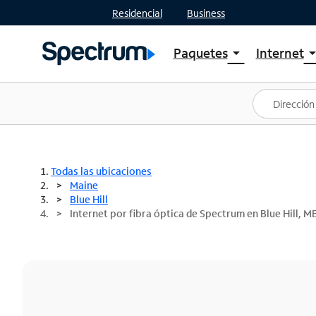
Residencial
Business
Paquetes
Internet
arrow_drop_down
arrow_drop
Ver paquetes
Spectr
Spectrum One
Planes
Mejores ofertas
Spectr
Ofertas en tu área
Intern
Todas las ubicaciones
Maine
Blue Hill
Internet por fibra óptica de Spectrum en Blue Hill, M