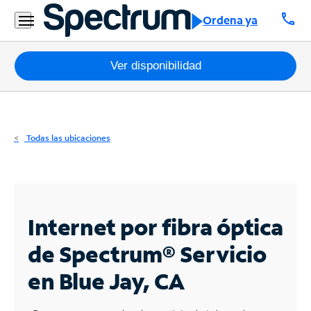
Residencial
call
Ordena ya
Business
Paquetes
Ver disponibilidad
Internet
TV
Todas las ubicaciones
Móvil
Teléfono
Residencial
Internet por fibra óptica
Business
de Spectrum®
Servicio
en Blue Jay, CA
Contáctanos
Inglés