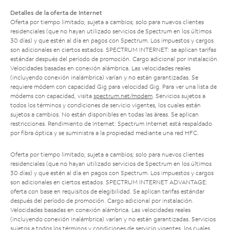
Detalles de la oferta de Internet
Oferta por tiempo limitado; sujeta a cambios; solo para nuevos clientes
residenciales (que no hayan utilizado servicios de Spectrum en los últimos
30 días) y que estén al día en pagos con Spectrum. Los impuestos y cargos
son adicionales en ciertos estados. SPECTRUM INTERNET: se aplican tarifas
estándar después del período de promoción. Cargo adicional por instalación.
Velocidades basadas en conexión alámbrica. Las velocidades reales
(incluyendo conexión inalámbrica) varían y no están garantizadas. Se
requiere módem con capacidad Gig para velocidad Gig. Para ver una lista de
módems con capacidad, visita
spectrum.net/modem
. Servicios sujetos a
todos los términos y condiciones de servicio vigentes, los cuales están
sujetos a cambios. No están disponibles en todas las áreas. Se aplican
restricciones. Rendimiento de Internet: Spectrum Internet está respaldado
por fibra óptica y se suministra a la propiedad mediante una red HFC.
Oferta por tiempo limitado; sujeta a cambios; solo para nuevos clientes
residenciales (que no hayan utilizado servicios de Spectrum en los últimos
30 días) y que estén al día en pagos con Spectrum. Los impuestos y cargos
son adicionales en ciertos estados. SPECTRUM INTERNET ADVANTAGE:
oferta con base en requisitos de elegibilidad. Se aplican tarifas estándar
después del período de promoción. Cargo adicional por instalación.
Velocidades basadas en conexión alámbrica. Las velocidades reales
(incluyendo conexión inalámbrica) varían y no están garantizadas. Servicios
sujetos a todos los términos y condiciones de servicio vigentes, los cuales