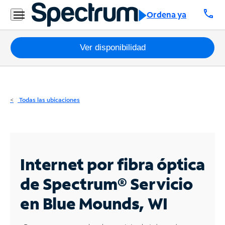
Residencial
call
Ordena ya
Business
Paquetes
Ver disponibilidad
Internet
TV
Todas las ubicaciones
Móvil
Teléfono
Residencial
Internet por fibra óptica
Business
de Spectrum®
Servicio
en Blue Mounds, WI
Contáctanos
Inglés