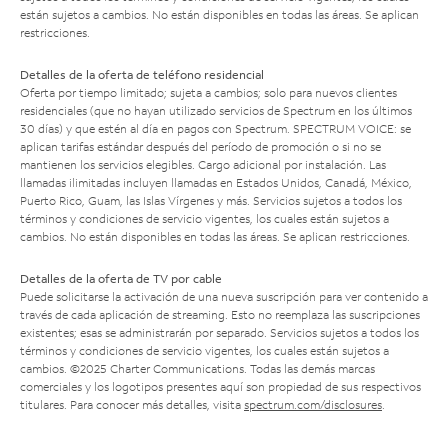
están sujetos a cambios. No están disponibles en todas las áreas. Se aplican
restricciones.
Detalles de la oferta de teléfono residencial
Oferta por tiempo limitado; sujeta a cambios; solo para nuevos clientes
residenciales (que no hayan utilizado servicios de Spectrum en los últimos
30 días) y que estén al día en pagos con Spectrum. SPECTRUM VOICE: se
aplican tarifas estándar después del período de promoción o si no se
mantienen los servicios elegibles. Cargo adicional por instalación. Las
llamadas ilimitadas incluyen llamadas en Estados Unidos, Canadá, México,
Puerto Rico, Guam, las Islas Vírgenes y más. Servicios sujetos a todos los
términos y condiciones de servicio vigentes, los cuales están sujetos a
cambios. No están disponibles en todas las áreas. Se aplican restricciones.
Detalles de la oferta de TV por cable
Puede solicitarse la activación de una nueva suscripción para ver contenido a
través de cada aplicación de streaming. Esto no reemplaza las suscripciones
existentes; esas se administrarán por separado. Servicios sujetos a todos los
términos y condiciones de servicio vigentes, los cuales están sujetos a
cambios. ©2025 Charter Communications. Todas las demás marcas
comerciales y los logotipos presentes aquí son propiedad de sus respectivos
titulares. Para conocer más detalles, visita
spectrum.com/disclosures
.