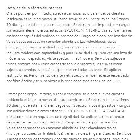
Detalles de la oferta de Internet
Oferta por tiempo limitado; sujeta a cambios; solo para nuevos clientes
residenciales (que no hayan utilizado servicios de Spectrum en los últimos
30 días) y que estén al día en pagos con Spectrum. Los impuestos y cargos
son adicionales en ciertos estados. SPECTRUM INTERNET: se aplican tarifas
estándar después del período de promoción. Cargo adicional por instalación.
Velocidades basadas en conexión alámbrica. Las velocidades reales
(incluyendo conexión inalámbrica) varían y no están garantizadas. Se
requiere módem con capacidad Gig para velocidad Gig. Para ver una lista de
módems con capacidad, visita
spectrum.net/modem
. Servicios sujetos a
todos los términos y condiciones de servicio vigentes, los cuales están
sujetos a cambios. No están disponibles en todas las áreas. Se aplican
restricciones. Rendimiento de Internet: Spectrum Internet está respaldado
por fibra óptica y se suministra a la propiedad mediante una red HFC.
Oferta por tiempo limitado; sujeta a cambios; solo para nuevos clientes
residenciales (que no hayan utilizado servicios de Spectrum en los últimos
30 días) y que estén al día en pagos con Spectrum. Los impuestos y cargos
son adicionales en ciertos estados. SPECTRUM INTERNET ADVANTAGE:
oferta con base en requisitos de elegibilidad. Se aplican tarifas estándar
después del período de promoción. Cargo adicional por instalación.
Velocidades basadas en conexión alámbrica. Las velocidades reales
(incluyendo conexión inalámbrica) varían y no están garantizadas. Servicios
sujetos a todos los términos y condiciones de servicio vigentes, los cuales