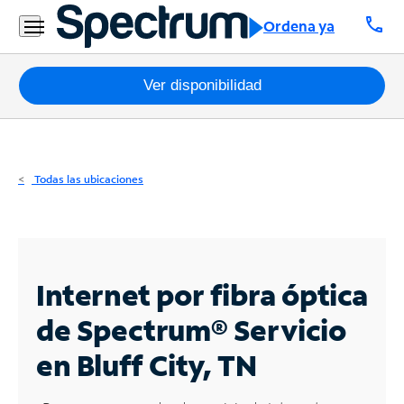
Residencial
call
Ordena ya
Business
Paquetes
Ver disponibilidad
Internet
TV
Todas las ubicaciones
Móvil
Teléfono
Residencial
Internet por fibra óptica
Business
de Spectrum®
Servicio
en Bluff City, TN
Contáctanos
Inglés