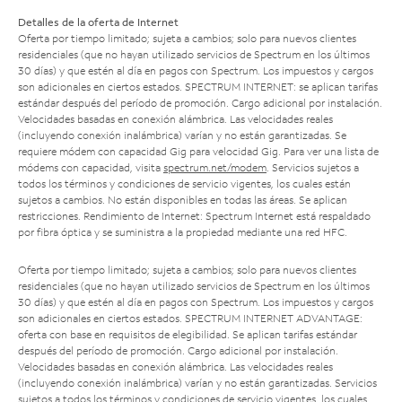
Detalles de la oferta de Internet
Oferta por tiempo limitado; sujeta a cambios; solo para nuevos clientes
residenciales (que no hayan utilizado servicios de Spectrum en los últimos
30 días) y que estén al día en pagos con Spectrum. Los impuestos y cargos
son adicionales en ciertos estados. SPECTRUM INTERNET: se aplican tarifas
estándar después del período de promoción. Cargo adicional por instalación.
Velocidades basadas en conexión alámbrica. Las velocidades reales
(incluyendo conexión inalámbrica) varían y no están garantizadas. Se
requiere módem con capacidad Gig para velocidad Gig. Para ver una lista de
módems con capacidad, visita
spectrum.net/modem
. Servicios sujetos a
todos los términos y condiciones de servicio vigentes, los cuales están
sujetos a cambios. No están disponibles en todas las áreas. Se aplican
restricciones. Rendimiento de Internet: Spectrum Internet está respaldado
por fibra óptica y se suministra a la propiedad mediante una red HFC.
Oferta por tiempo limitado; sujeta a cambios; solo para nuevos clientes
residenciales (que no hayan utilizado servicios de Spectrum en los últimos
30 días) y que estén al día en pagos con Spectrum. Los impuestos y cargos
son adicionales en ciertos estados. SPECTRUM INTERNET ADVANTAGE:
oferta con base en requisitos de elegibilidad. Se aplican tarifas estándar
después del período de promoción. Cargo adicional por instalación.
Velocidades basadas en conexión alámbrica. Las velocidades reales
(incluyendo conexión inalámbrica) varían y no están garantizadas. Servicios
sujetos a todos los términos y condiciones de servicio vigentes, los cuales