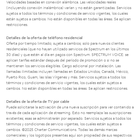
Velocidades basadas en conexión alámbrica. Las velocidades reales
(incluyendo conexión inalámbrica) varían y no están garantizadas. Servicios
sujetos a todos los términos y condiciones de servicio vigentes, los cuales
están sujetos a cambios. No están disponibles en todas las áreas. Se aplican
restricciones.
Detalles de la oferta de teléfono residencial
Oferta por tiempo limitado; sujeta a cambios; solo para nuevos clientes
residenciales (que no hayan utilizado servicios de Spectrum en los últimos
30 días) y que estén al día en pagos con Spectrum. SPECTRUM VOICE: se
aplican tarifas estándar después del período de promoción o si no se
mantienen los servicios elegibles. Cargo adicional por instalación. Las
llamadas ilimitadas incluyen llamadas en Estados Unidos, Canadá, México,
Puerto Rico, Guam, las Islas Vírgenes y más. Servicios sujetos a todos los
términos y condiciones de servicio vigentes, los cuales están sujetos a
cambios. No están disponibles en todas las áreas. Se aplican restricciones.
Detalles de la oferta de TV por cable
Puede solicitarse la activación de una nueva suscripción para ver contenido a
través de cada aplicación de streaming. Esto no reemplaza las suscripciones
existentes; esas se administrarán por separado. Servicios sujetos a todos los
términos y condiciones de servicio vigentes, los cuales están sujetos a
cambios. ©2025 Charter Communications. Todas las demás marcas
comerciales y los logotipos presentes aquí son propiedad de sus respectivos