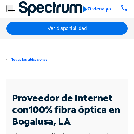
Residencial
call
Ordena ya
Business
Paquetes
Ver disponibilidad
Internet
TV
Todas las ubicaciones
Móvil
Teléfono
Residencial
Proveedor de Internet
Business
con
100% fibra óptica en
Bogalusa, LA
Contáctanos
Inglés