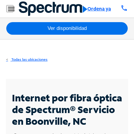
Residencial
call
Ordena ya
Business
Paquetes
Ver disponibilidad
Internet
TV
Todas las ubicaciones
Móvil
Teléfono
Residencial
Internet por fibra óptica
Business
de Spectrum®
Servicio
en Boonville, NC
Contáctanos
Inglés