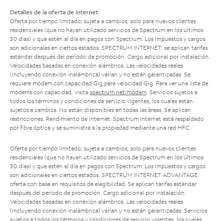
Detalles de la oferta de Internet
Oferta por tiempo limitado; sujeta a cambios; solo para nuevos clientes
residenciales (que no hayan utilizado servicios de Spectrum en los últimos
30 días) y que estén al día en pagos con Spectrum. Los impuestos y cargos
son adicionales en ciertos estados. SPECTRUM INTERNET: se aplican tarifas
estándar después del período de promoción. Cargo adicional por instalación.
Velocidades basadas en conexión alámbrica. Las velocidades reales
(incluyendo conexión inalámbrica) varían y no están garantizadas. Se
requiere módem con capacidad Gig para velocidad Gig. Para ver una lista de
módems con capacidad, visita
spectrum.net/modem
. Servicios sujetos a
todos los términos y condiciones de servicio vigentes, los cuales están
sujetos a cambios. No están disponibles en todas las áreas. Se aplican
restricciones. Rendimiento de Internet: Spectrum Internet está respaldado
por fibra óptica y se suministra a la propiedad mediante una red HFC.
Oferta por tiempo limitado; sujeta a cambios; solo para nuevos clientes
residenciales (que no hayan utilizado servicios de Spectrum en los últimos
30 días) y que estén al día en pagos con Spectrum. Los impuestos y cargos
son adicionales en ciertos estados. SPECTRUM INTERNET ADVANTAGE:
oferta con base en requisitos de elegibilidad. Se aplican tarifas estándar
después del período de promoción. Cargo adicional por instalación.
Velocidades basadas en conexión alámbrica. Las velocidades reales
(incluyendo conexión inalámbrica) varían y no están garantizadas. Servicios
sujetos a todos los términos y condiciones de servicio vigentes, los cuales