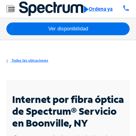
Residencial
call
Ordena ya
Business
Paquetes
Ver disponibilidad
Internet
TV
Todas las ubicaciones
Móvil
Teléfono
Residencial
Internet por fibra óptica
Business
de Spectrum®
Servicio
en Boonville, NY
Contáctanos
Inglés