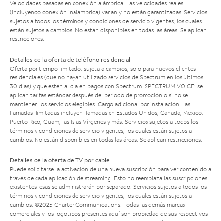
Velocidades basadas en conexión alámbrica. Las velocidades reales
(incluyendo conexión inalámbrica) varían y no están garantizadas. Servicios
sujetos a todos los términos y condiciones de servicio vigentes, los cuales
están sujetos a cambios. No están disponibles en todas las áreas. Se aplican
restricciones.
Detalles de la oferta de teléfono residencial
Oferta por tiempo limitado; sujeta a cambios; solo para nuevos clientes
residenciales (que no hayan utilizado servicios de Spectrum en los últimos
30 días) y que estén al día en pagos con Spectrum. SPECTRUM VOICE: se
aplican tarifas estándar después del período de promoción o si no se
mantienen los servicios elegibles. Cargo adicional por instalación. Las
llamadas ilimitadas incluyen llamadas en Estados Unidos, Canadá, México,
Puerto Rico, Guam, las Islas Vírgenes y más. Servicios sujetos a todos los
términos y condiciones de servicio vigentes, los cuales están sujetos a
cambios. No están disponibles en todas las áreas. Se aplican restricciones.
Detalles de la oferta de TV por cable
Puede solicitarse la activación de una nueva suscripción para ver contenido a
través de cada aplicación de streaming. Esto no reemplaza las suscripciones
existentes; esas se administrarán por separado. Servicios sujetos a todos los
términos y condiciones de servicio vigentes, los cuales están sujetos a
cambios. ©2025 Charter Communications. Todas las demás marcas
comerciales y los logotipos presentes aquí son propiedad de sus respectivos