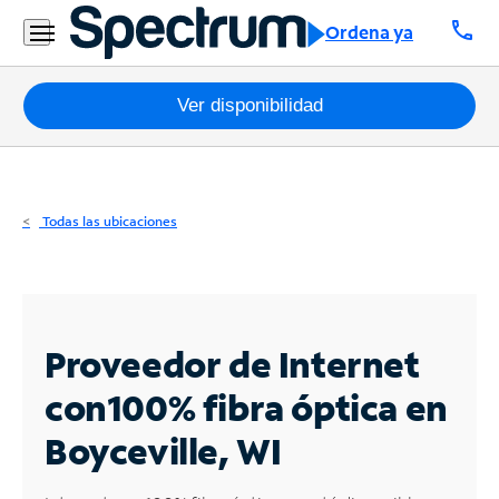
Residencial
call
Ordena ya
Business
Paquetes
Ver disponibilidad
Internet
TV
Todas las ubicaciones
Móvil
Teléfono
Residencial
Proveedor de Internet
Business
con
100% fibra óptica en
Boyceville, WI
Contáctanos
Inglés