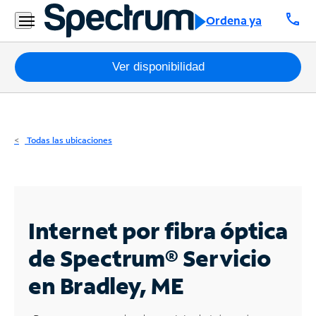
Residencial
call
Ordena ya
Business
Paquetes
Ver disponibilidad
Internet
TV
Todas las ubicaciones
Móvil
Teléfono
Residencial
Internet por fibra óptica
Business
de Spectrum®
Servicio
en Bradley, ME
Contáctanos
Inglés