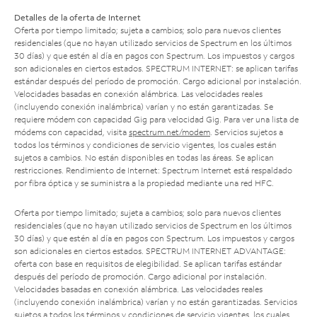
Detalles de la oferta de Internet
Oferta por tiempo limitado; sujeta a cambios; solo para nuevos clientes
residenciales (que no hayan utilizado servicios de Spectrum en los últimos
30 días) y que estén al día en pagos con Spectrum. Los impuestos y cargos
son adicionales en ciertos estados. SPECTRUM INTERNET: se aplican tarifas
estándar después del período de promoción. Cargo adicional por instalación.
Velocidades basadas en conexión alámbrica. Las velocidades reales
(incluyendo conexión inalámbrica) varían y no están garantizadas. Se
requiere módem con capacidad Gig para velocidad Gig. Para ver una lista de
módems con capacidad, visita
spectrum.net/modem
. Servicios sujetos a
todos los términos y condiciones de servicio vigentes, los cuales están
sujetos a cambios. No están disponibles en todas las áreas. Se aplican
restricciones. Rendimiento de Internet: Spectrum Internet está respaldado
por fibra óptica y se suministra a la propiedad mediante una red HFC.
Oferta por tiempo limitado; sujeta a cambios; solo para nuevos clientes
residenciales (que no hayan utilizado servicios de Spectrum en los últimos
30 días) y que estén al día en pagos con Spectrum. Los impuestos y cargos
son adicionales en ciertos estados. SPECTRUM INTERNET ADVANTAGE:
oferta con base en requisitos de elegibilidad. Se aplican tarifas estándar
después del período de promoción. Cargo adicional por instalación.
Velocidades basadas en conexión alámbrica. Las velocidades reales
(incluyendo conexión inalámbrica) varían y no están garantizadas. Servicios
sujetos a todos los términos y condiciones de servicio vigentes, los cuales