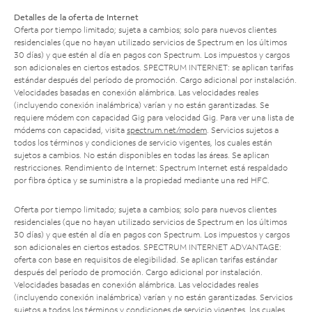
Detalles de la oferta de Internet
Oferta por tiempo limitado; sujeta a cambios; solo para nuevos clientes
residenciales (que no hayan utilizado servicios de Spectrum en los últimos
30 días) y que estén al día en pagos con Spectrum. Los impuestos y cargos
son adicionales en ciertos estados. SPECTRUM INTERNET: se aplican tarifas
estándar después del período de promoción. Cargo adicional por instalación.
Velocidades basadas en conexión alámbrica. Las velocidades reales
(incluyendo conexión inalámbrica) varían y no están garantizadas. Se
requiere módem con capacidad Gig para velocidad Gig. Para ver una lista de
módems con capacidad, visita
spectrum.net/modem
. Servicios sujetos a
todos los términos y condiciones de servicio vigentes, los cuales están
sujetos a cambios. No están disponibles en todas las áreas. Se aplican
restricciones. Rendimiento de Internet: Spectrum Internet está respaldado
por fibra óptica y se suministra a la propiedad mediante una red HFC.
Oferta por tiempo limitado; sujeta a cambios; solo para nuevos clientes
residenciales (que no hayan utilizado servicios de Spectrum en los últimos
30 días) y que estén al día en pagos con Spectrum. Los impuestos y cargos
son adicionales en ciertos estados. SPECTRUM INTERNET ADVANTAGE:
oferta con base en requisitos de elegibilidad. Se aplican tarifas estándar
después del período de promoción. Cargo adicional por instalación.
Velocidades basadas en conexión alámbrica. Las velocidades reales
(incluyendo conexión inalámbrica) varían y no están garantizadas. Servicios
sujetos a todos los términos y condiciones de servicio vigentes, los cuales