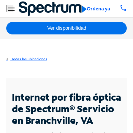
Residencial
call
Ordena ya
Business
Paquetes
Ver disponibilidad
Internet
TV
Todas las ubicaciones
Móvil
Teléfono
Residencial
Internet por fibra óptica
Business
de Spectrum®
Servicio
en Branchville, VA
Contáctanos
Inglés