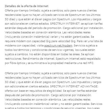
Detalles de la oferta de Internet
Oferta por tiempo limitado; sujeta a cambios; solo para nuevos clientes
residenciales (que no hayan utilizado servicios de Spectrum en los últimos
30 días) y que estén al día en pagos con Spectrum. Los impuestos y cargos
son adicionales en ciertos estados. SPECTRUM INTERNET: se aplican tarifas
estándar después del período de promoción. Cargo adicional por instalación.
Velocidades basadas en conexión alámbrica. Las velocidades reales
(incluyendo conexión inalámbrica) varían y no están garantizadas. Se
requiere módem con capacidad Gig para velocidad Gig. Para ver una lista de
módems con capacidad, visita
spectrum.net/modem
. Servicios sujetos a
todos los términos y condiciones de servicio vigentes, los cuales están
sujetos a cambios. No están disponibles en todas las áreas. Se aplican
restricciones. Rendimiento de Internet: Spectrum Internet está respaldado
por fibra óptica y se suministra a la propiedad mediante una red HFC.
Oferta por tiempo limitado; sujeta a cambios; solo para nuevos clientes
residenciales (que no hayan utilizado servicios de Spectrum en los últimos
30 días) y que estén al día en pagos con Spectrum. Los impuestos y cargos
son adicionales en ciertos estados. SPECTRUM INTERNET ADVANTAGE:
oferta con base en requisitos de elegibilidad. Se aplican tarifas estándar
después del período de promoción. Cargo adicional por instalación.
Velocidades basadas en conexión alámbrica. Las velocidades reales
(incluyendo conexión inalámbrica) varían y no están garantizadas. Servicios
sujetos a todos los términos y condiciones de servicio vigentes, los cuales