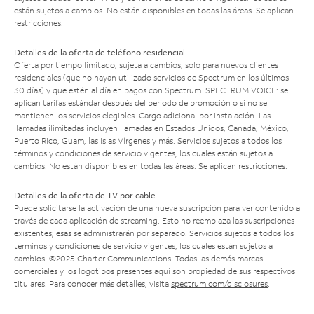
están sujetos a cambios. No están disponibles en todas las áreas. Se aplican
restricciones.
Detalles de la oferta de teléfono residencial
Oferta por tiempo limitado; sujeta a cambios; solo para nuevos clientes
residenciales (que no hayan utilizado servicios de Spectrum en los últimos
30 días) y que estén al día en pagos con Spectrum. SPECTRUM VOICE: se
aplican tarifas estándar después del período de promoción o si no se
mantienen los servicios elegibles. Cargo adicional por instalación. Las
llamadas ilimitadas incluyen llamadas en Estados Unidos, Canadá, México,
Puerto Rico, Guam, las Islas Vírgenes y más. Servicios sujetos a todos los
términos y condiciones de servicio vigentes, los cuales están sujetos a
cambios. No están disponibles en todas las áreas. Se aplican restricciones.
Detalles de la oferta de TV por cable
Puede solicitarse la activación de una nueva suscripción para ver contenido a
través de cada aplicación de streaming. Esto no reemplaza las suscripciones
existentes; esas se administrarán por separado. Servicios sujetos a todos los
términos y condiciones de servicio vigentes, los cuales están sujetos a
cambios. ©2025 Charter Communications. Todas las demás marcas
comerciales y los logotipos presentes aquí son propiedad de sus respectivos
titulares. Para conocer más detalles, visita
spectrum.com/disclosures
.