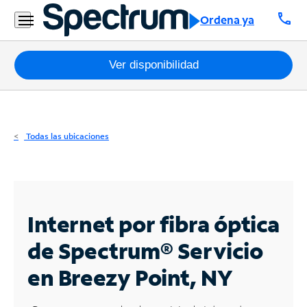
Residencial
call
Ordena ya
Business
Paquetes
Ver disponibilidad
Internet
TV
Todas las ubicaciones
Móvil
Teléfono
Residencial
Internet por fibra óptica
Business
de Spectrum®
Servicio
en Breezy Point, NY
Contáctanos
Inglés