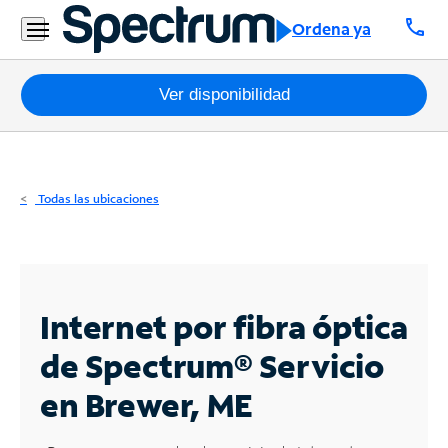
Residencial
call
Ordena ya
Business
Paquetes
Ver disponibilidad
Internet
TV
Todas las ubicaciones
Móvil
Teléfono
Residencial
Internet por fibra óptica
Business
de Spectrum®
Servicio
en Brewer, ME
Contáctanos
Inglés