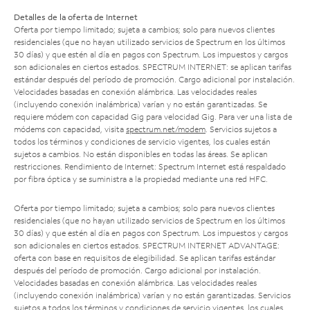
Detalles de la oferta de Internet
Oferta por tiempo limitado; sujeta a cambios; solo para nuevos clientes
residenciales (que no hayan utilizado servicios de Spectrum en los últimos
30 días) y que estén al día en pagos con Spectrum. Los impuestos y cargos
son adicionales en ciertos estados. SPECTRUM INTERNET: se aplican tarifas
estándar después del período de promoción. Cargo adicional por instalación.
Velocidades basadas en conexión alámbrica. Las velocidades reales
(incluyendo conexión inalámbrica) varían y no están garantizadas. Se
requiere módem con capacidad Gig para velocidad Gig. Para ver una lista de
módems con capacidad, visita
spectrum.net/modem
. Servicios sujetos a
todos los términos y condiciones de servicio vigentes, los cuales están
sujetos a cambios. No están disponibles en todas las áreas. Se aplican
restricciones. Rendimiento de Internet: Spectrum Internet está respaldado
por fibra óptica y se suministra a la propiedad mediante una red HFC.
Oferta por tiempo limitado; sujeta a cambios; solo para nuevos clientes
residenciales (que no hayan utilizado servicios de Spectrum en los últimos
30 días) y que estén al día en pagos con Spectrum. Los impuestos y cargos
son adicionales en ciertos estados. SPECTRUM INTERNET ADVANTAGE:
oferta con base en requisitos de elegibilidad. Se aplican tarifas estándar
después del período de promoción. Cargo adicional por instalación.
Velocidades basadas en conexión alámbrica. Las velocidades reales
(incluyendo conexión inalámbrica) varían y no están garantizadas. Servicios
sujetos a todos los términos y condiciones de servicio vigentes, los cuales