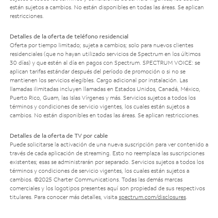
están sujetos a cambios. No están disponibles en todas las áreas. Se aplican
restricciones.
Detalles de la oferta de teléfono residencial
Oferta por tiempo limitado; sujeta a cambios; solo para nuevos clientes
residenciales (que no hayan utilizado servicios de Spectrum en los últimos
30 días) y que estén al día en pagos con Spectrum. SPECTRUM VOICE: se
aplican tarifas estándar después del período de promoción o si no se
mantienen los servicios elegibles. Cargo adicional por instalación. Las
llamadas ilimitadas incluyen llamadas en Estados Unidos, Canadá, México,
Puerto Rico, Guam, las Islas Vírgenes y más. Servicios sujetos a todos los
términos y condiciones de servicio vigentes, los cuales están sujetos a
cambios. No están disponibles en todas las áreas. Se aplican restricciones.
Detalles de la oferta de TV por cable
Puede solicitarse la activación de una nueva suscripción para ver contenido a
través de cada aplicación de streaming. Esto no reemplaza las suscripciones
existentes; esas se administrarán por separado. Servicios sujetos a todos los
términos y condiciones de servicio vigentes, los cuales están sujetos a
cambios. ©2025 Charter Communications. Todas las demás marcas
comerciales y los logotipos presentes aquí son propiedad de sus respectivos
titulares. Para conocer más detalles, visita
spectrum.com/disclosures
.