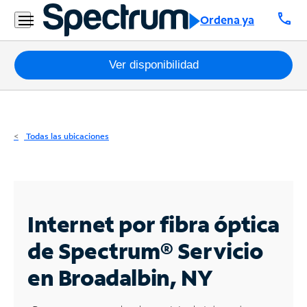
Residencial
call
Ordena ya
Business
Paquetes
Ver disponibilidad
Internet
TV
Todas las ubicaciones
Móvil
Teléfono
Residencial
Internet por fibra óptica
Business
de Spectrum®
Servicio
en Broadalbin, NY
Contáctanos
Inglés