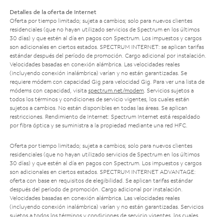
Detalles de la oferta de Internet
Oferta por tiempo limitado; sujeta a cambios; solo para nuevos clientes
residenciales (que no hayan utilizado servicios de Spectrum en los últimos
30 días) y que estén al día en pagos con Spectrum. Los impuestos y cargos
son adicionales en ciertos estados. SPECTRUM INTERNET: se aplican tarifas
estándar después del período de promoción. Cargo adicional por instalación.
Velocidades basadas en conexión alámbrica. Las velocidades reales
(incluyendo conexión inalámbrica) varían y no están garantizadas. Se
requiere módem con capacidad Gig para velocidad Gig. Para ver una lista de
módems con capacidad, visita
spectrum.net/modem
. Servicios sujetos a
todos los términos y condiciones de servicio vigentes, los cuales están
sujetos a cambios. No están disponibles en todas las áreas. Se aplican
restricciones. Rendimiento de Internet: Spectrum Internet está respaldado
por fibra óptica y se suministra a la propiedad mediante una red HFC.
Oferta por tiempo limitado; sujeta a cambios; solo para nuevos clientes
residenciales (que no hayan utilizado servicios de Spectrum en los últimos
30 días) y que estén al día en pagos con Spectrum. Los impuestos y cargos
son adicionales en ciertos estados. SPECTRUM INTERNET ADVANTAGE:
oferta con base en requisitos de elegibilidad. Se aplican tarifas estándar
después del período de promoción. Cargo adicional por instalación.
Velocidades basadas en conexión alámbrica. Las velocidades reales
(incluyendo conexión inalámbrica) varían y no están garantizadas. Servicios
sujetos a todos los términos y condiciones de servicio vigentes, los cuales