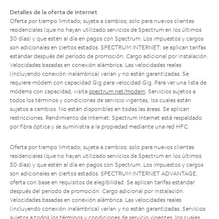
Detalles de la oferta de Internet
Oferta por tiempo limitado; sujeta a cambios; solo para nuevos clientes
residenciales (que no hayan utilizado servicios de Spectrum en los últimos
30 días) y que estén al día en pagos con Spectrum. Los impuestos y cargos
son adicionales en ciertos estados. SPECTRUM INTERNET: se aplican tarifas
estándar después del período de promoción. Cargo adicional por instalación.
Velocidades basadas en conexión alámbrica. Las velocidades reales
(incluyendo conexión inalámbrica) varían y no están garantizadas. Se
requiere módem con capacidad Gig para velocidad Gig. Para ver una lista de
módems con capacidad, visita
spectrum.net/modem
. Servicios sujetos a
todos los términos y condiciones de servicio vigentes, los cuales están
sujetos a cambios. No están disponibles en todas las áreas. Se aplican
restricciones. Rendimiento de Internet: Spectrum Internet está respaldado
por fibra óptica y se suministra a la propiedad mediante una red HFC.
Oferta por tiempo limitado; sujeta a cambios; solo para nuevos clientes
residenciales (que no hayan utilizado servicios de Spectrum en los últimos
30 días) y que estén al día en pagos con Spectrum. Los impuestos y cargos
son adicionales en ciertos estados. SPECTRUM INTERNET ADVANTAGE:
oferta con base en requisitos de elegibilidad. Se aplican tarifas estándar
después del período de promoción. Cargo adicional por instalación.
Velocidades basadas en conexión alámbrica. Las velocidades reales
(incluyendo conexión inalámbrica) varían y no están garantizadas. Servicios
sujetos a todos los términos y condiciones de servicio vigentes, los cuales