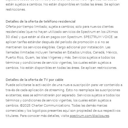
están sujetos a cambios. No están disponibles en todas las áreas. Se aplican
restricciones.
Detalles de la oferta de teléfono residencial
Oferta por tiempo limitado; sujeta a cambios; solo para nuevos clientes
residenciales (que no hayan utilizado servicios de Spectrum en los últimos
30 días) y que estén al día en pagos con Spectrum. SPECTRUM VOICE: se
aplican tarifas estándar después del período de promoción o si no se
mantienen los servicios elegibles. Cargo adicional por instalación. Las
llamadas ilimitadas incluyen llamadas en Estados Unidos, Canadá, México,
Puerto Rico, Guam, las Islas Vírgenes y más. Servicios sujetos a todos los
términos y condiciones de servicio vigentes, los cuales están sujetos a
cambios. No están disponibles en todas las áreas. Se aplican restricciones.
Detalles de la oferta de TV por cable
Puede solicitarse la activación de una nueva suscripción para ver contenido a
través de cada aplicación de streaming. Esto no reemplaza las suscripciones
existentes; esas se administrarán por separado. Servicios sujetos a todos los
términos y condiciones de servicio vigentes, los cuales están sujetos a
cambios. ©2025 Charter Communications. Todas las demás marcas
comerciales y los logotipos presentes aquí son propiedad de sus respectivos
titulares. Para conocer más detalles, visita
spectrum.com/disclosures
.