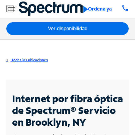
Residencial
call
Ordena ya
Business
Paquetes
Ver disponibilidad
Internet
TV
Todas las ubicaciones
Móvil
Teléfono
Residencial
Internet por fibra óptica
Business
de Spectrum®
Servicio
en Brooklyn, NY
Contáctanos
Inglés