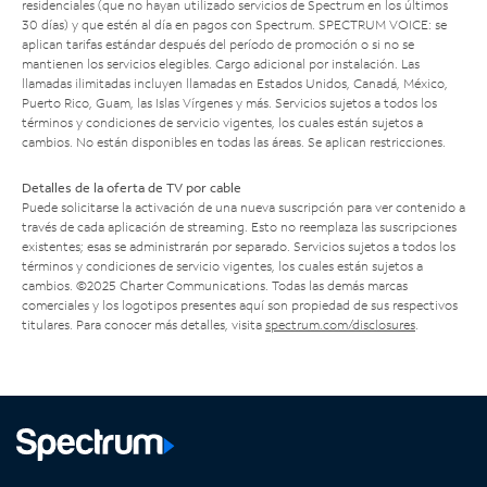
residenciales (que no hayan utilizado servicios de Spectrum en los últimos
30 días) y que estén al día en pagos con Spectrum. SPECTRUM VOICE: se
aplican tarifas estándar después del período de promoción o si no se
mantienen los servicios elegibles. Cargo adicional por instalación. Las
llamadas ilimitadas incluyen llamadas en Estados Unidos, Canadá, México,
Puerto Rico, Guam, las Islas Vírgenes y más. Servicios sujetos a todos los
términos y condiciones de servicio vigentes, los cuales están sujetos a
cambios. No están disponibles en todas las áreas. Se aplican restricciones.
Detalles de la oferta de TV por cable
Puede solicitarse la activación de una nueva suscripción para ver contenido a
través de cada aplicación de streaming. Esto no reemplaza las suscripciones
existentes; esas se administrarán por separado. Servicios sujetos a todos los
términos y condiciones de servicio vigentes, los cuales están sujetos a
cambios. ©2025 Charter Communications. Todas las demás marcas
comerciales y los logotipos presentes aquí son propiedad de sus respectivos
titulares. Para conocer más detalles, visita
spectrum.com/disclosures
.