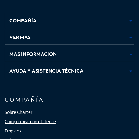
Facebook,
Instagram,
Youtube,
X,
se
se
se
se
COMPAÑÍA
abre
abre
abre
abre
en
en
en
en
una
una
una
una
VER MÁS
pestaña
pestaña
pestaña
pestaña
nueva
nueva
nueva
nueva
MÁS INFORMACIÓN
AYUDA Y ASISTENCIA TÉCNICA
COMPAÑÍA
Sobre Charter
Compromiso con el cliente
Empleos