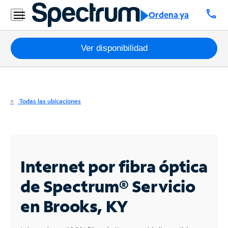
Residencial
call
Ordena ya
Business
Paquetes
Ver disponibilidad
Internet
TV
Todas las ubicaciones
Móvil
Teléfono
Residencial
Internet por fibra óptica
Business
de Spectrum®
Servicio
en Brooks, KY
Contáctanos
Inglés