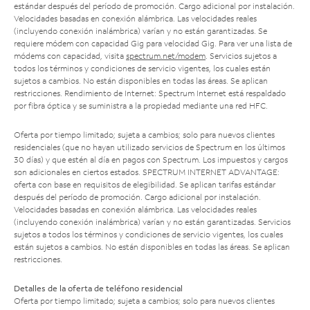
estándar después del período de promoción. Cargo adicional por instalación.
Velocidades basadas en conexión alámbrica. Las velocidades reales
(incluyendo conexión inalámbrica) varían y no están garantizadas. Se
requiere módem con capacidad Gig para velocidad Gig. Para ver una lista de
módems con capacidad, visita
spectrum.net/modem
. Servicios sujetos a
todos los términos y condiciones de servicio vigentes, los cuales están
sujetos a cambios. No están disponibles en todas las áreas. Se aplican
restricciones. Rendimiento de Internet: Spectrum Internet está respaldado
por fibra óptica y se suministra a la propiedad mediante una red HFC.
Oferta por tiempo limitado; sujeta a cambios; solo para nuevos clientes
residenciales (que no hayan utilizado servicios de Spectrum en los últimos
30 días) y que estén al día en pagos con Spectrum. Los impuestos y cargos
son adicionales en ciertos estados. SPECTRUM INTERNET ADVANTAGE:
oferta con base en requisitos de elegibilidad. Se aplican tarifas estándar
después del período de promoción. Cargo adicional por instalación.
Velocidades basadas en conexión alámbrica. Las velocidades reales
(incluyendo conexión inalámbrica) varían y no están garantizadas. Servicios
sujetos a todos los términos y condiciones de servicio vigentes, los cuales
están sujetos a cambios. No están disponibles en todas las áreas. Se aplican
restricciones.
Detalles de la oferta de teléfono residencial
Oferta por tiempo limitado; sujeta a cambios; solo para nuevos clientes