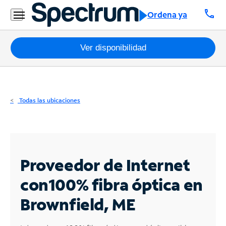
Residencial
call
Ordena ya
Business
Paquetes
Ver disponibilidad
Internet
TV
Todas las ubicaciones
Móvil
Teléfono
Residencial
Proveedor de Internet
Business
con
100% fibra óptica en
Brownfield, ME
Contáctanos
Inglés