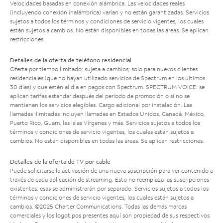
Velocidades basadas en conexión alámbrica. Las velocidades reales
(incluyendo conexión inalámbrica) varían y no están garantizadas. Servicios
sujetos a todos los términos y condiciones de servicio vigentes, los cuales
están sujetos a cambios. No están disponibles en todas las áreas. Se aplican
restricciones.
Detalles de la oferta de teléfono residencial
Oferta por tiempo limitado; sujeta a cambios; solo para nuevos clientes
residenciales (que no hayan utilizado servicios de Spectrum en los últimos
30 días) y que estén al día en pagos con Spectrum. SPECTRUM VOICE: se
aplican tarifas estándar después del período de promoción o si no se
mantienen los servicios elegibles. Cargo adicional por instalación. Las
llamadas ilimitadas incluyen llamadas en Estados Unidos, Canadá, México,
Puerto Rico, Guam, las Islas Vírgenes y más. Servicios sujetos a todos los
términos y condiciones de servicio vigentes, los cuales están sujetos a
cambios. No están disponibles en todas las áreas. Se aplican restricciones.
Detalles de la oferta de TV por cable
Puede solicitarse la activación de una nueva suscripción para ver contenido a
través de cada aplicación de streaming. Esto no reemplaza las suscripciones
existentes; esas se administrarán por separado. Servicios sujetos a todos los
términos y condiciones de servicio vigentes, los cuales están sujetos a
cambios. ©2025 Charter Communications. Todas las demás marcas
comerciales y los logotipos presentes aquí son propiedad de sus respectivos