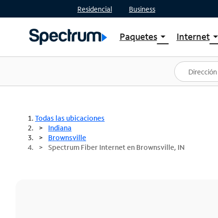
Residencial
Business
Paquetes
Internet
arrow_drop_down
arrow_drop
Ver paquetes
Spectr
Spectrum One
Planes
Mejores ofertas
Spectr
Ofertas en tu área
Intern
Todas las ubicaciones
Indiana
Brownsville
Spectrum Fiber Internet en Brownsville, IN