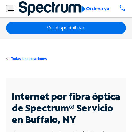
Residencial
call
Ordena ya
Business
Paquetes
Ver disponibilidad
Internet
TV
Todas las ubicaciones
Móvil
Teléfono
Residencial
Internet por fibra óptica
Business
de Spectrum®
Servicio
en Buffalo, NY
Contáctanos
Inglés