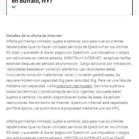
en Buffalo, NY?
Detalles de la oferta de Internet
Oferta por tiempo limitado; sujeta a cambios; solo para nuevos clientes
residenciales (que no hayan utilizado servicios de Spectrum en los últimos
30 días) y que estén al día en pagos con Spectrum. Los impuestos y cargos
son adicionales en ciertos estados. SPECTRUM INTERNET: se aplican tarifas
estándar después del período de promoción. Cargo adicional por instalación.
Velocidades basadas en conexión alámbrica. Las velocidades reales
(incluyendo conexión inalámbrica) varían y no están garantizadas. Se
requiere módem con capacidad Gig para velocidad Gig. Para ver una lista de
módems con capacidad, visita
spectrum.net/modem
. Servicios sujetos a
todos los términos y condiciones de servicio vigentes, los cuales están
sujetos a cambios. No están disponibles en todas las áreas. Se aplican
restricciones. Rendimiento de Internet: Spectrum Internet está respaldado
por fibra óptica y se suministra a la propiedad mediante una red HFC.
Oferta por tiempo limitado; sujeta a cambios; solo para nuevos clientes
residenciales (que no hayan utilizado servicios de Spectrum en los últimos
30 días) y que estén al día en pagos con Spectrum. Los impuestos y cargos
son adicionales en ciertos estados. SPECTRUM INTERNET ADVANTAGE: