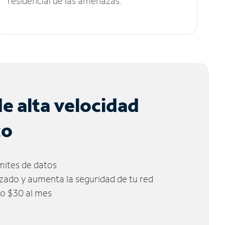
residencial de las amenazas.
de alta velocidad
co
ímites de datos
zado y aumenta la seguridad de tu red
lo $30 al mes