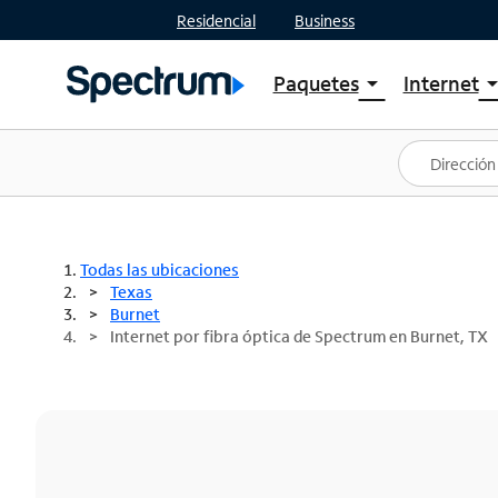
Residencial
Business
Paquetes
Internet
arrow_drop_down
arrow_drop
Ver paquetes
Spectr
Spectrum One
Planes
Mejores ofertas
Spectr
Ofertas en tu área
Intern
Todas las ubicaciones
Texas
Burnet
Internet por fibra óptica de Spectrum en Burnet, TX