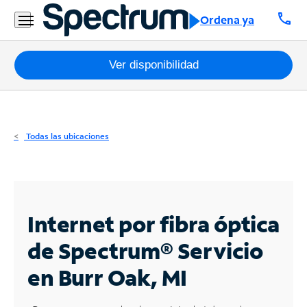
Residencial
call
Ordena ya
Business
Paquetes
Ver disponibilidad
Internet
TV
Todas las ubicaciones
Móvil
Teléfono
Residencial
Internet por fibra óptica
Business
de Spectrum®
Servicio
en Burr Oak, MI
Contáctanos
Inglés