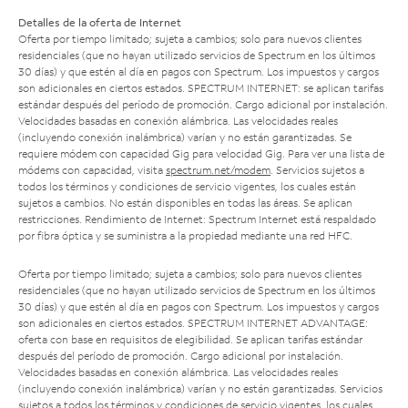
Detalles de la oferta de Internet
Oferta por tiempo limitado; sujeta a cambios; solo para nuevos clientes
residenciales (que no hayan utilizado servicios de Spectrum en los últimos
30 días) y que estén al día en pagos con Spectrum. Los impuestos y cargos
son adicionales en ciertos estados. SPECTRUM INTERNET: se aplican tarifas
estándar después del período de promoción. Cargo adicional por instalación.
Velocidades basadas en conexión alámbrica. Las velocidades reales
(incluyendo conexión inalámbrica) varían y no están garantizadas. Se
requiere módem con capacidad Gig para velocidad Gig. Para ver una lista de
módems con capacidad, visita
spectrum.net/modem
. Servicios sujetos a
todos los términos y condiciones de servicio vigentes, los cuales están
sujetos a cambios. No están disponibles en todas las áreas. Se aplican
restricciones. Rendimiento de Internet: Spectrum Internet está respaldado
por fibra óptica y se suministra a la propiedad mediante una red HFC.
Oferta por tiempo limitado; sujeta a cambios; solo para nuevos clientes
residenciales (que no hayan utilizado servicios de Spectrum en los últimos
30 días) y que estén al día en pagos con Spectrum. Los impuestos y cargos
son adicionales en ciertos estados. SPECTRUM INTERNET ADVANTAGE:
oferta con base en requisitos de elegibilidad. Se aplican tarifas estándar
después del período de promoción. Cargo adicional por instalación.
Velocidades basadas en conexión alámbrica. Las velocidades reales
(incluyendo conexión inalámbrica) varían y no están garantizadas. Servicios
sujetos a todos los términos y condiciones de servicio vigentes, los cuales