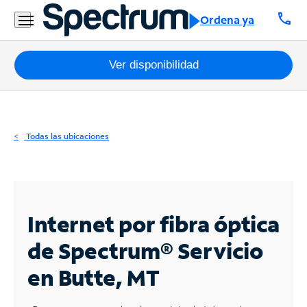
Residencial
call
Ordena ya
Business
Paquetes
Ver disponibilidad
Internet
TV
Todas las ubicaciones
Móvil
Teléfono
Residencial
Internet por fibra óptica
Business
de Spectrum®
Servicio
en Butte, MT
Contáctanos
Inglés