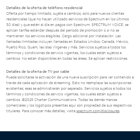
Detalles de la oferta de teléfono residencial
Oferta por tiempo limitado; sujeta a cambios; solo para nuevos clientes
residenciales (que no hayan utilizado servicios de Spectrum en los últimos
30 días) y que estén al día en pagos con Spectrum. SPECTRUM VOICE: se
aplican tarifas estándar después del período de promoción o si no se
mantienen los servicios elegibles. Cargo adicional por instalación. Las
llamadas ilimitadas incluyen llamadas en Estados Unidos, Canadá, México,
Puerto Rico, Guam, las Islas Vírgenes y más. Servicios sujetos a todos los
términos y condiciones de servicio vigentes, los cuales están sujetos a
cambios. No están disponibles en todas las áreas. Se aplican restricciones.
Detalles de la oferta de TV por cable
Puede solicitarse la activación de una nueva suscripción para ver contenido a
través de cada aplicación de streaming. Esto no reemplaza las suscripciones
existentes; esas se administrarán por separado. Servicios sujetos a todos los
términos y condiciones de servicio vigentes, los cuales están sujetos a
cambios. ©2025 Charter Communications. Todas las demás marcas
comerciales y los logotipos presentes aquí son propiedad de sus respectivos
titulares. Para conocer más detalles, visita
spectrum.com/disclosures
.