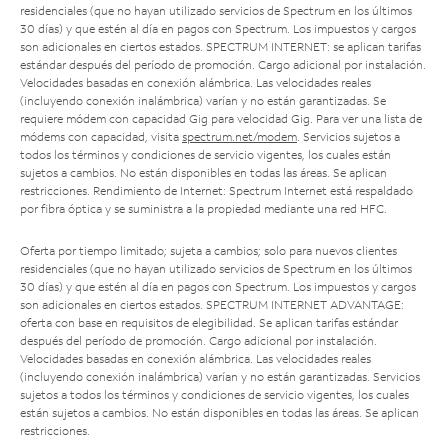
residenciales (que no hayan utilizado servicios de Spectrum en los últimos
30 días) y que estén al día en pagos con Spectrum. Los impuestos y cargos
son adicionales en ciertos estados. SPECTRUM INTERNET: se aplican tarifas
estándar después del período de promoción. Cargo adicional por instalación.
Velocidades basadas en conexión alámbrica. Las velocidades reales
(incluyendo conexión inalámbrica) varían y no están garantizadas. Se
requiere módem con capacidad Gig para velocidad Gig. Para ver una lista de
módems con capacidad, visita
spectrum.net/modem
. Servicios sujetos a
todos los términos y condiciones de servicio vigentes, los cuales están
sujetos a cambios. No están disponibles en todas las áreas. Se aplican
restricciones. Rendimiento de Internet: Spectrum Internet está respaldado
por fibra óptica y se suministra a la propiedad mediante una red HFC.
Oferta por tiempo limitado; sujeta a cambios; solo para nuevos clientes
residenciales (que no hayan utilizado servicios de Spectrum en los últimos
30 días) y que estén al día en pagos con Spectrum. Los impuestos y cargos
son adicionales en ciertos estados. SPECTRUM INTERNET ADVANTAGE:
oferta con base en requisitos de elegibilidad. Se aplican tarifas estándar
después del período de promoción. Cargo adicional por instalación.
Velocidades basadas en conexión alámbrica. Las velocidades reales
(incluyendo conexión inalámbrica) varían y no están garantizadas. Servicios
sujetos a todos los términos y condiciones de servicio vigentes, los cuales
están sujetos a cambios. No están disponibles en todas las áreas. Se aplican
restricciones.