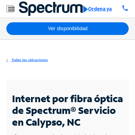
Residencial
call
Ordena ya
Business
Paquetes
Ver disponibilidad
Internet
TV
Todas las ubicaciones
Móvil
Teléfono
Residencial
Internet por fibra óptica
Business
de Spectrum®
Servicio
en Calypso, NC
Contáctanos
Inglés