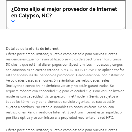
¿Cómo elijo el mejor proveedor de Internet
en Calypso, NC?
Detalles de la oferta de Internet
Oferta por tiempo limitado; sujeta a cambios; solo para nuevos clientes
residenciales (que no hayan utilizado servicios de Spectrum en los últimos
30 días) y que estén al día en pagos con Spectrum. Los impuestos y cargos
son adicionales en ciertos estados. SPECTRUM INTERNET: se aplican tarifas
estándar después del período de promoción. Cargo adicional por instalación.
Velocidades basadas en conexión alámbrica. Las velocidades reales
(incluyendo conexión inalámbrica) varían y no están garantizadas. Se
requiere módem con capacidad Gig para velocidad Gig. Para ver una lista de
módems con capacidad, visita
spectrum.net/modem
. Servicios sujetos a
todos los términos y condiciones de servicio vigentes, los cuales están
sujetos a cambios. No están disponibles en todas las áreas. Se aplican
restricciones. Rendimiento de Internet: Spectrum Internet está respaldado
por fibra óptica y se suministra a la propiedad mediante una red HFC.
Oferta por tiempo limitado; sujeta a cambios; solo para nuevos clientes