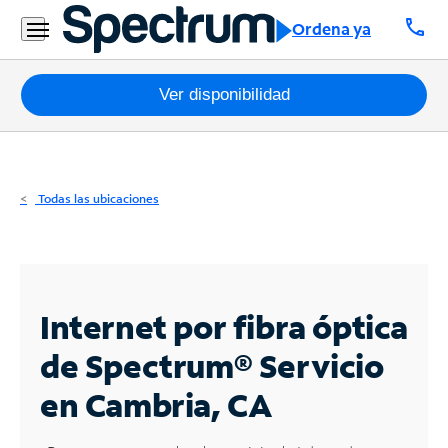
Residencial
call
Ordena ya
Business
Paquetes
Ver disponibilidad
Internet
TV
Todas las ubicaciones
Móvil
Teléfono
Residencial
Internet por fibra óptica
Business
de Spectrum®
Servicio
en Cambria, CA
Contáctanos
Inglés