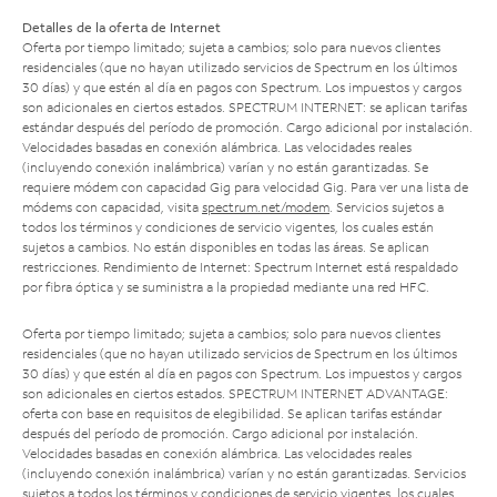
Detalles de la oferta de Internet
Oferta por tiempo limitado; sujeta a cambios; solo para nuevos clientes
residenciales (que no hayan utilizado servicios de Spectrum en los últimos
30 días) y que estén al día en pagos con Spectrum. Los impuestos y cargos
son adicionales en ciertos estados. SPECTRUM INTERNET: se aplican tarifas
estándar después del período de promoción. Cargo adicional por instalación.
Velocidades basadas en conexión alámbrica. Las velocidades reales
(incluyendo conexión inalámbrica) varían y no están garantizadas. Se
requiere módem con capacidad Gig para velocidad Gig. Para ver una lista de
módems con capacidad, visita
spectrum.net/modem
. Servicios sujetos a
todos los términos y condiciones de servicio vigentes, los cuales están
sujetos a cambios. No están disponibles en todas las áreas. Se aplican
restricciones. Rendimiento de Internet: Spectrum Internet está respaldado
por fibra óptica y se suministra a la propiedad mediante una red HFC.
Oferta por tiempo limitado; sujeta a cambios; solo para nuevos clientes
residenciales (que no hayan utilizado servicios de Spectrum en los últimos
30 días) y que estén al día en pagos con Spectrum. Los impuestos y cargos
son adicionales en ciertos estados. SPECTRUM INTERNET ADVANTAGE:
oferta con base en requisitos de elegibilidad. Se aplican tarifas estándar
después del período de promoción. Cargo adicional por instalación.
Velocidades basadas en conexión alámbrica. Las velocidades reales
(incluyendo conexión inalámbrica) varían y no están garantizadas. Servicios
sujetos a todos los términos y condiciones de servicio vigentes, los cuales