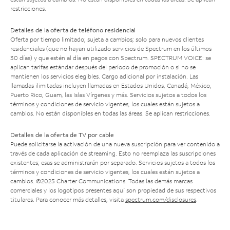
restricciones.
Detalles de la oferta de teléfono residencial
Oferta por tiempo limitado; sujeta a cambios; solo para nuevos clientes
residenciales (que no hayan utilizado servicios de Spectrum en los últimos
30 días) y que estén al día en pagos con Spectrum. SPECTRUM VOICE: se
aplican tarifas estándar después del período de promoción o si no se
mantienen los servicios elegibles. Cargo adicional por instalación. Las
llamadas ilimitadas incluyen llamadas en Estados Unidos, Canadá, México,
Puerto Rico, Guam, las Islas Vírgenes y más. Servicios sujetos a todos los
términos y condiciones de servicio vigentes, los cuales están sujetos a
cambios. No están disponibles en todas las áreas. Se aplican restricciones.
Detalles de la oferta de TV por cable
Puede solicitarse la activación de una nueva suscripción para ver contenido a
través de cada aplicación de streaming. Esto no reemplaza las suscripciones
existentes; esas se administrarán por separado. Servicios sujetos a todos los
términos y condiciones de servicio vigentes, los cuales están sujetos a
cambios. ©2025 Charter Communications. Todas las demás marcas
comerciales y los logotipos presentes aquí son propiedad de sus respectivos
titulares. Para conocer más detalles, visita
spectrum.com/disclosures
.