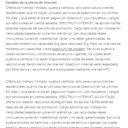
Detalles de la oferta de Internet
Oferta por tiempo limitado; sujeta a cambios; solo para nuevos clientes
residenciales (que no hayan utilizado servicios de Spectrum en los últimos
30 días) y que estén al día en pagos con Spectrum. Los impuestos y cargos
son adicionales en ciertos estados. SPECTRUM INTERNET: se aplican tarifas
estándar después del período de promoción. Cargo adicional por instalación.
Velocidades basadas en conexión alámbrica. Las velocidades reales
(incluyendo conexión inalámbrica) varían y no están garantizadas. Se
requiere módem con capacidad Gig para velocidad Gig. Para ver una lista de
módems con capacidad, visita
spectrum.net/modem
. Servicios sujetos a
todos los términos y condiciones de servicio vigentes, los cuales están
sujetos a cambios. No están disponibles en todas las áreas. Se aplican
restricciones. Rendimiento de Internet: Spectrum Internet está respaldado
por fibra óptica y se suministra a la propiedad mediante una red HFC.
Oferta por tiempo limitado; sujeta a cambios; solo para nuevos clientes
residenciales (que no hayan utilizado servicios de Spectrum en los últimos
30 días) y que estén al día en pagos con Spectrum. Los impuestos y cargos
son adicionales en ciertos estados. SPECTRUM INTERNET ADVANTAGE:
oferta con base en requisitos de elegibilidad. Se aplican tarifas estándar
después del período de promoción. Cargo adicional por instalación.
Velocidades basadas en conexión alámbrica. Las velocidades reales
(incluyendo conexión inalámbrica) varían y no están garantizadas. Servicios
sujetos a todos los términos y condiciones de servicio vigentes, los cuales
están sujetos a cambios. No están disponibles en todas las áreas. Se aplican