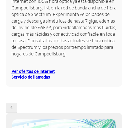
Internet con 100% fibra óptica ya está disponible en
Campbellsburg, IN, en la red de banda ancha de fibra
Administrar
óptica de Spectrum. Experimenta velocidades de
cuenta
carga y descarga simétricas de hasta 7 giga, además
Encuentra
de Invincible WiFi™, para videollamadas más fluidas,
una
cargas más rápidas y conectividad confiable en toda
tienda
tu casa. Consulta las ofertas actuales de fibra óptica
de Spectrum y los precios por tiempo limitado para
hogares de Campbellsburg.
Ver ofertas de Internet
Servicio de llamadas
chevron_left