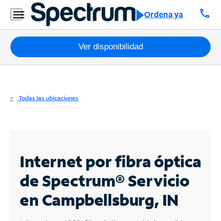
Residencial
call
Ordena ya
Business
Paquetes
Ver disponibilidad
Internet
TV
Todas las ubicaciones
Móvil
Teléfono
Residencial
Internet por fibra óptica
Business
de Spectrum®
Servicio
en Campbellsburg, IN
Contáctanos
Inglés