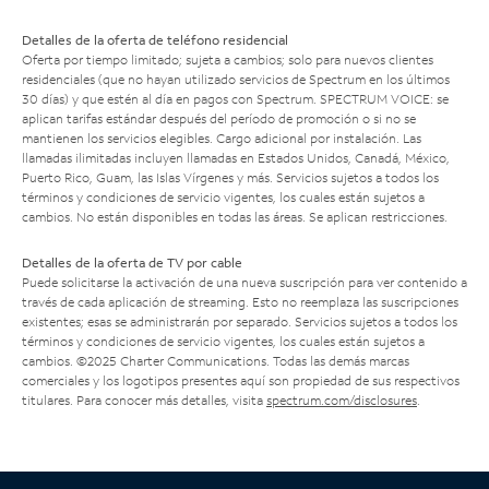
Detalles de la oferta de teléfono residencial
Oferta por tiempo limitado; sujeta a cambios; solo para nuevos clientes
residenciales (que no hayan utilizado servicios de Spectrum en los últimos
30 días) y que estén al día en pagos con Spectrum. SPECTRUM VOICE: se
aplican tarifas estándar después del período de promoción o si no se
mantienen los servicios elegibles. Cargo adicional por instalación. Las
llamadas ilimitadas incluyen llamadas en Estados Unidos, Canadá, México,
Puerto Rico, Guam, las Islas Vírgenes y más. Servicios sujetos a todos los
términos y condiciones de servicio vigentes, los cuales están sujetos a
cambios. No están disponibles en todas las áreas. Se aplican restricciones.
Detalles de la oferta de TV por cable
Puede solicitarse la activación de una nueva suscripción para ver contenido a
través de cada aplicación de streaming. Esto no reemplaza las suscripciones
existentes; esas se administrarán por separado. Servicios sujetos a todos los
términos y condiciones de servicio vigentes, los cuales están sujetos a
cambios. ©2025 Charter Communications. Todas las demás marcas
comerciales y los logotipos presentes aquí son propiedad de sus respectivos
titulares. Para conocer más detalles, visita
spectrum.com/disclosures
.