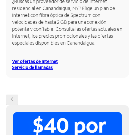
¿Buscas un proveedor de servicio de Internet
residencial en Canandaigua, NY? Elige un plan de
Administrar
Internet con fibra óptica de Spectrum con
cuenta
velocidades de hasta 2 GB para una conexión
Encuentra
potente y confiable. Consulta las ofertas actuales en
una
Internet, los precios promocionales y las ofertas
tienda
especiales disponibles en Canandaigua.
Ver ofertas de Internet
Servicio de llamadas
chevron_left