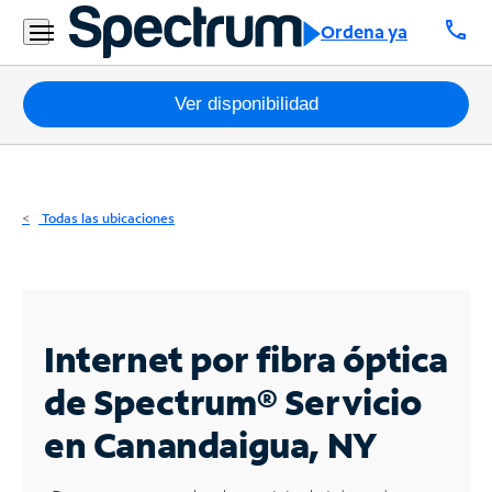
Residencial
call
Ordena ya
Business
Paquetes
Ver disponibilidad
Internet
TV
Todas las ubicaciones
Móvil
Teléfono
Residencial
Internet por fibra óptica
Business
de Spectrum®
Servicio
en Canandaigua, NY
Contáctanos
Inglés