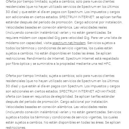
Oferta por tiempo limitado; sujeta a cambios; solo para nuevos clientes
residenciales (que no hayan utilizado servicios de Spectrum en los últimos
30 días) y que estén al día en pagos con Spectrum. Los impuestos y cargos
son adicionales en ciertos estados. SPECTRUM INTERNET: se aplican tarifas
estándar después del período de promoción. Cargo adicional por instalación.
Velocidades basadas en conexión alámbrica. Las velocidades reales
(incluyendo conexión inalámbrica) varían y no están garantizadas. Se
requiere módem con capacidad Gig para velocidad Gig. Para ver una lista de
módems con capacidad, visita
spectrum.net/modem
. Servicios sujetos a
todos los términos y condiciones de servicio vigentes, los cuales están
sujetos a cambios. No están disponibles en todas las áreas. Se aplican
restricciones. Rendimiento de Internet: Spectrum Internet está respaldado
por fibra óptica y se suministra a la propiedad mediante una red HFC.
Oferta por tiempo limitado; sujeta a cambios; solo para nuevos clientes
residenciales (que no hayan utilizado servicios de Spectrum en los últimos
30 días) y que estén al día en pagos con Spectrum. Los impuestos y cargos
son adicionales en ciertos estados. SPECTRUM INTERNET ADVANTAGE:
oferta con base en requisitos de elegibilidad. Se aplican tarifas estándar
después del período de promoción. Cargo adicional por instalación.
Velocidades basadas en conexión alámbrica. Las velocidades reales
(incluyendo conexión inalámbrica) varían y no están garantizadas. Servicios
sujetos a todos los términos y condiciones de servicio vigentes, los cuales
están sujetos a cambios. No están disponibles en todas las áreas. Se aplican
restricciones.