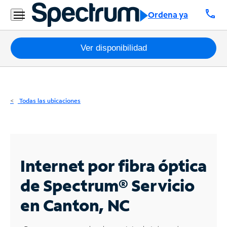
Residencial
call
Ordena ya
Business
Paquetes
Ver disponibilidad
Internet
TV
Todas las ubicaciones
Móvil
Teléfono
Residencial
Internet por fibra óptica
Business
de Spectrum®
Servicio
en Canton, NC
Contáctanos
Inglés