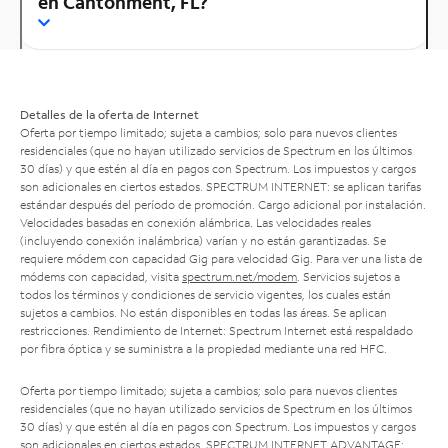
en Cantonment, FL?
Detalles de la oferta de Internet
Oferta por tiempo limitado; sujeta a cambios; solo para nuevos clientes
residenciales (que no hayan utilizado servicios de Spectrum en los últimos
30 días) y que estén al día en pagos con Spectrum. Los impuestos y cargos
son adicionales en ciertos estados. SPECTRUM INTERNET: se aplican tarifas
estándar después del período de promoción. Cargo adicional por instalación.
Velocidades basadas en conexión alámbrica. Las velocidades reales
(incluyendo conexión inalámbrica) varían y no están garantizadas. Se
requiere módem con capacidad Gig para velocidad Gig. Para ver una lista de
módems con capacidad, visita
spectrum.net/modem
. Servicios sujetos a
todos los términos y condiciones de servicio vigentes, los cuales están
sujetos a cambios. No están disponibles en todas las áreas. Se aplican
restricciones. Rendimiento de Internet: Spectrum Internet está respaldado
por fibra óptica y se suministra a la propiedad mediante una red HFC.
Oferta por tiempo limitado; sujeta a cambios; solo para nuevos clientes
residenciales (que no hayan utilizado servicios de Spectrum en los últimos
30 días) y que estén al día en pagos con Spectrum. Los impuestos y cargos
son adicionales en ciertos estados. SPECTRUM INTERNET ADVANTAGE: