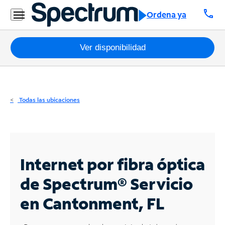
Residencial
call
Ordena ya
Business
Paquetes
Ver disponibilidad
Internet
TV
Todas las ubicaciones
Móvil
Teléfono
Residencial
Internet por fibra óptica
Business
de Spectrum®
Servicio
en Cantonment, FL
Contáctanos
Inglés