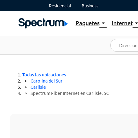
Residencial
Business
Paquetes
Internet
arrow_drop_down
arrow_drop
Ver paquetes
Spectr
Spectrum One
Planes
Mejores ofertas
Spectr
Ofertas en tu área
Intern
Todas las ubicaciones
Carolina del Sur
Carlisle
Spectrum Fiber Internet en Carlisle, SC