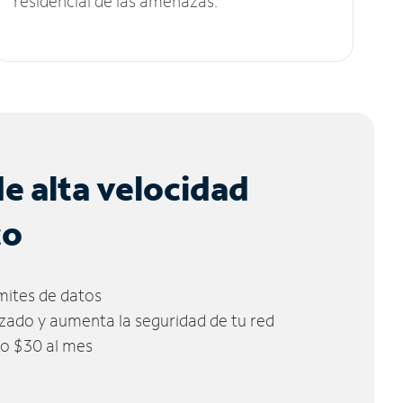
residencial de las amenazas.
de alta velocidad
co
ímites de datos
zado y aumenta la seguridad de tu red
lo $30 al mes