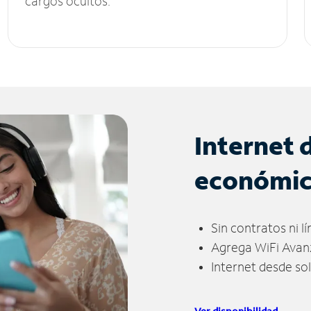
cargos ocultos.
Internet 
económi
Sin contratos ni l
Agrega WiFi Avan
Internet desde so