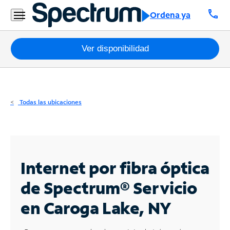
Residencial
call
Ordena ya
Business
Paquetes
Ver disponibilidad
Internet
TV
Todas las ubicaciones
Móvil
Teléfono
Residencial
Internet por fibra óptica
Business
de Spectrum®
Servicio
en Caroga Lake, NY
Contáctanos
Inglés