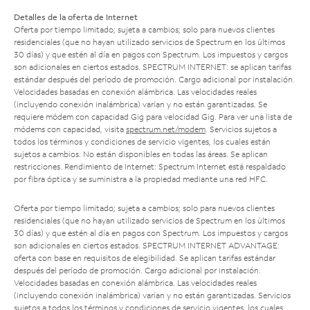
Detalles de la oferta de Internet
Oferta por tiempo limitado; sujeta a cambios; solo para nuevos clientes
residenciales (que no hayan utilizado servicios de Spectrum en los últimos
30 días) y que estén al día en pagos con Spectrum. Los impuestos y cargos
son adicionales en ciertos estados. SPECTRUM INTERNET: se aplican tarifas
estándar después del período de promoción. Cargo adicional por instalación.
Velocidades basadas en conexión alámbrica. Las velocidades reales
(incluyendo conexión inalámbrica) varían y no están garantizadas. Se
requiere módem con capacidad Gig para velocidad Gig. Para ver una lista de
módems con capacidad, visita
spectrum.net/modem
. Servicios sujetos a
todos los términos y condiciones de servicio vigentes, los cuales están
sujetos a cambios. No están disponibles en todas las áreas. Se aplican
restricciones. Rendimiento de Internet: Spectrum Internet está respaldado
por fibra óptica y se suministra a la propiedad mediante una red HFC.
Oferta por tiempo limitado; sujeta a cambios; solo para nuevos clientes
residenciales (que no hayan utilizado servicios de Spectrum en los últimos
30 días) y que estén al día en pagos con Spectrum. Los impuestos y cargos
son adicionales en ciertos estados. SPECTRUM INTERNET ADVANTAGE:
oferta con base en requisitos de elegibilidad. Se aplican tarifas estándar
después del período de promoción. Cargo adicional por instalación.
Velocidades basadas en conexión alámbrica. Las velocidades reales
(incluyendo conexión inalámbrica) varían y no están garantizadas. Servicios
sujetos a todos los términos y condiciones de servicio vigentes, los cuales