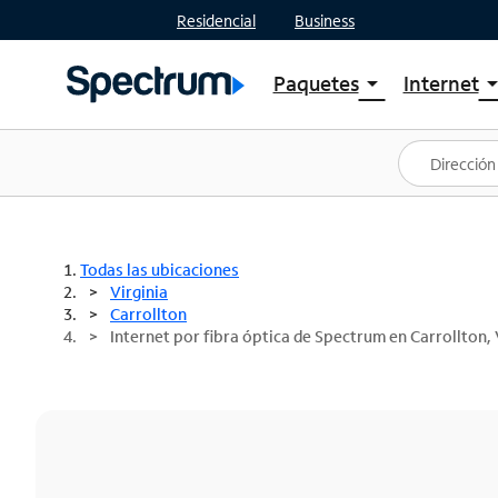
Residencial
Business
Paquetes
Internet
arrow_drop_down
arrow_drop
Ver paquetes
Spectr
Spectrum One
Planes
Mejores ofertas
Spectr
Ofertas en tu área
Intern
Todas las ubicaciones
Virginia
Carrollton
Internet por fibra óptica de Spectrum en Carrollton,