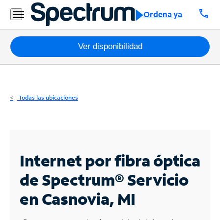
Residencial
call
Ordena ya
Business
Paquetes
Ver disponibilidad
Internet
TV
Todas las ubicaciones
Móvil
Teléfono
Residencial
Internet por fibra óptica
Business
de Spectrum®
Servicio
en Casnovia, MI
Contáctanos
Inglés