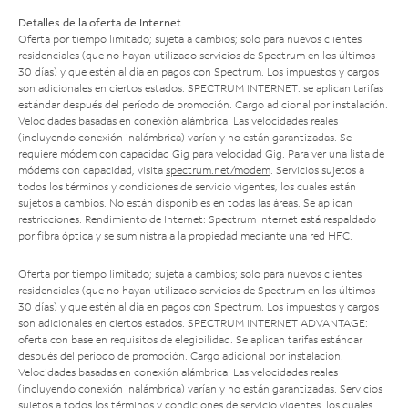
Detalles de la oferta de Internet
Oferta por tiempo limitado; sujeta a cambios; solo para nuevos clientes
residenciales (que no hayan utilizado servicios de Spectrum en los últimos
30 días) y que estén al día en pagos con Spectrum. Los impuestos y cargos
son adicionales en ciertos estados. SPECTRUM INTERNET: se aplican tarifas
estándar después del período de promoción. Cargo adicional por instalación.
Velocidades basadas en conexión alámbrica. Las velocidades reales
(incluyendo conexión inalámbrica) varían y no están garantizadas. Se
requiere módem con capacidad Gig para velocidad Gig. Para ver una lista de
módems con capacidad, visita
spectrum.net/modem
. Servicios sujetos a
todos los términos y condiciones de servicio vigentes, los cuales están
sujetos a cambios. No están disponibles en todas las áreas. Se aplican
restricciones. Rendimiento de Internet: Spectrum Internet está respaldado
por fibra óptica y se suministra a la propiedad mediante una red HFC.
Oferta por tiempo limitado; sujeta a cambios; solo para nuevos clientes
residenciales (que no hayan utilizado servicios de Spectrum en los últimos
30 días) y que estén al día en pagos con Spectrum. Los impuestos y cargos
son adicionales en ciertos estados. SPECTRUM INTERNET ADVANTAGE:
oferta con base en requisitos de elegibilidad. Se aplican tarifas estándar
después del período de promoción. Cargo adicional por instalación.
Velocidades basadas en conexión alámbrica. Las velocidades reales
(incluyendo conexión inalámbrica) varían y no están garantizadas. Servicios
sujetos a todos los términos y condiciones de servicio vigentes, los cuales