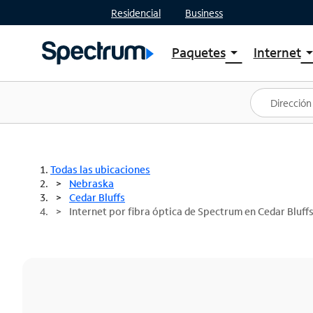
Residencial
Business
Paquetes
Internet
arrow_drop_down
arrow_drop
Ver paquetes
Spectr
Spectrum One
Planes
Mejores ofertas
Spectr
Ofertas en tu área
Intern
Todas las ubicaciones
Nebraska
Cedar Bluffs
Internet por fibra óptica de Spectrum en Cedar Bluffs