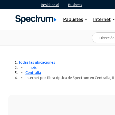
Residencial
Business
Paquetes
Internet
arrow_drop_down
arrow_drop
Ver paquetes
Spectr
Spectrum One
Planes
Mejores ofertas
Spectr
Ofertas en tu área
Intern
Todas las ubicaciones
Illinois
Centralia
Internet por fibra óptica de Spectrum en Centralia, IL