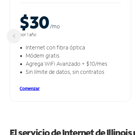
$30
/m
o
por 1 año
Internet con fibra óptica
Módem gratis
Agrega WiFi Avanzado + $10/mes
Sin límite de datos, sin contratos
Comenzar
El servicio de Internet de Illinoi