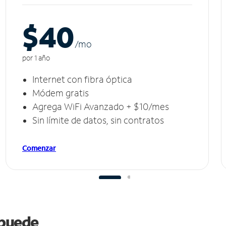
$40
/m
o
por 1 año
Internet con fibra óptica
Módem gratis
Agrega WiFi Avanzado + $10/mes
Sin límite de datos, sin contratos
Comenzar
s puede