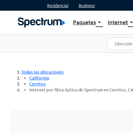
Residencial
Business
Paquetes
Internet
arrow_drop_down
arrow_drop
Ver paquetes
Spectr
Spectrum One
Planes
Mejores ofertas
Spectr
Ofertas en tu área
Intern
Todas las ubicaciones
California
Cerritos
Internet por fibra óptica de Spectrum en Cerritos, C