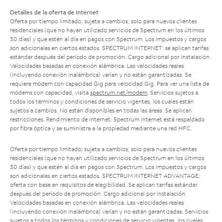
Detalles de la oferta de Internet
Oferta por tiempo limitado; sujeta a cambios; solo para nuevos clientes
residenciales (que no hayan utilizado servicios de Spectrum en los últimos
30 días) y que estén al día en pagos con Spectrum. Los impuestos y cargos
son adicionales en ciertos estados. SPECTRUM INTERNET: se aplican tarifas
estándar después del período de promoción. Cargo adicional por instalación.
Velocidades basadas en conexión alámbrica. Las velocidades reales
(incluyendo conexión inalámbrica) varían y no están garantizadas. Se
requiere módem con capacidad Gig para velocidad Gig. Para ver una lista de
módems con capacidad, visita
spectrum.net/modem
. Servicios sujetos a
todos los términos y condiciones de servicio vigentes, los cuales están
sujetos a cambios. No están disponibles en todas las áreas. Se aplican
restricciones. Rendimiento de Internet: Spectrum Internet está respaldado
por fibra óptica y se suministra a la propiedad mediante una red HFC.
Oferta por tiempo limitado; sujeta a cambios; solo para nuevos clientes
residenciales (que no hayan utilizado servicios de Spectrum en los últimos
30 días) y que estén al día en pagos con Spectrum. Los impuestos y cargos
son adicionales en ciertos estados. SPECTRUM INTERNET ADVANTAGE:
oferta con base en requisitos de elegibilidad. Se aplican tarifas estándar
después del período de promoción. Cargo adicional por instalación.
Velocidades basadas en conexión alámbrica. Las velocidades reales
(incluyendo conexión inalámbrica) varían y no están garantizadas. Servicios
sujetos a todos los términos y condiciones de servicio vigentes, los cuales