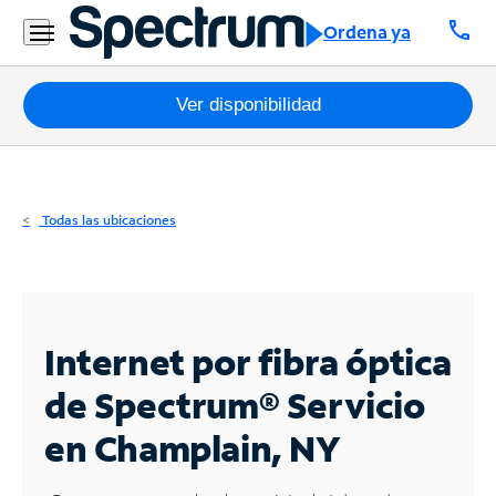
Residencial
call
Ordena ya
Business
Paquetes
Ver disponibilidad
Internet
TV
Todas las ubicaciones
Móvil
Teléfono
Residencial
Internet por fibra óptica
Business
de Spectrum®
Servicio
en Champlain, NY
Contáctanos
Inglés