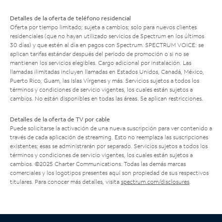
Detalles de la oferta de teléfono residencial
Oferta por tiempo limitado; sujeta a cambios; solo para nuevos clientes
residenciales (que no hayan utilizado servicios de Spectrum en los últimos
30 días) y que estén al día en pagos con Spectrum. SPECTRUM VOICE: se
aplican tarifas estándar después del período de promoción o si no se
mantienen los servicios elegibles. Cargo adicional por instalación. Las
llamadas ilimitadas incluyen llamadas en Estados Unidos, Canadá, México,
Puerto Rico, Guam, las Islas Vírgenes y más. Servicios sujetos a todos los
términos y condiciones de servicio vigentes, los cuales están sujetos a
cambios. No están disponibles en todas las áreas. Se aplican restricciones.
Detalles de la oferta de TV por cable
Puede solicitarse la activación de una nueva suscripción para ver contenido a
través de cada aplicación de streaming. Esto no reemplaza las suscripciones
existentes; esas se administrarán por separado. Servicios sujetos a todos los
términos y condiciones de servicio vigentes, los cuales están sujetos a
cambios. ©2025 Charter Communications. Todas las demás marcas
comerciales y los logotipos presentes aquí son propiedad de sus respectivos
titulares. Para conocer más detalles, visita
spectrum.com/disclosures
.