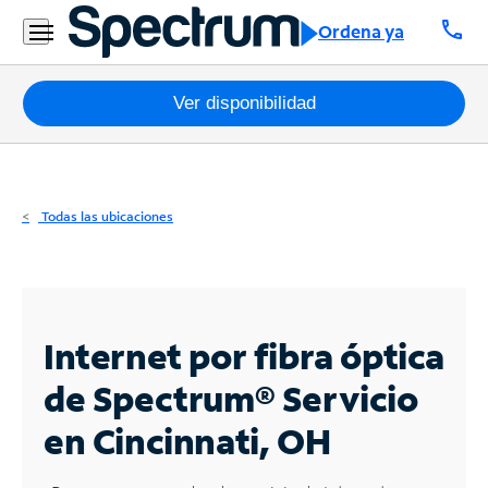
Residencial
call
Ordena ya
Business
Paquetes
Ver disponibilidad
Internet
TV
Todas las ubicaciones
Móvil
Teléfono
Residencial
Internet por fibra óptica
Business
de Spectrum®
Servicio
en Cincinnati, OH
Contáctanos
Inglés