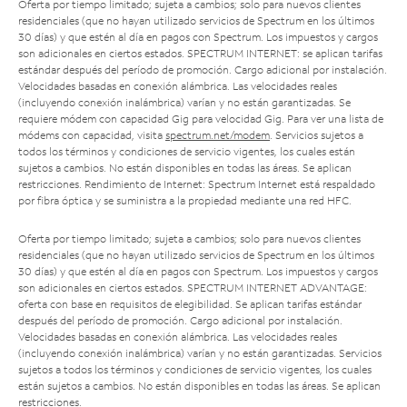
Oferta por tiempo limitado; sujeta a cambios; solo para nuevos clientes
residenciales (que no hayan utilizado servicios de Spectrum en los últimos
30 días) y que estén al día en pagos con Spectrum. Los impuestos y cargos
son adicionales en ciertos estados. SPECTRUM INTERNET: se aplican tarifas
estándar después del período de promoción. Cargo adicional por instalación.
Velocidades basadas en conexión alámbrica. Las velocidades reales
(incluyendo conexión inalámbrica) varían y no están garantizadas. Se
requiere módem con capacidad Gig para velocidad Gig. Para ver una lista de
módems con capacidad, visita
spectrum.net/modem
. Servicios sujetos a
todos los términos y condiciones de servicio vigentes, los cuales están
sujetos a cambios. No están disponibles en todas las áreas. Se aplican
restricciones. Rendimiento de Internet: Spectrum Internet está respaldado
por fibra óptica y se suministra a la propiedad mediante una red HFC.
Oferta por tiempo limitado; sujeta a cambios; solo para nuevos clientes
residenciales (que no hayan utilizado servicios de Spectrum en los últimos
30 días) y que estén al día en pagos con Spectrum. Los impuestos y cargos
son adicionales en ciertos estados. SPECTRUM INTERNET ADVANTAGE:
oferta con base en requisitos de elegibilidad. Se aplican tarifas estándar
después del período de promoción. Cargo adicional por instalación.
Velocidades basadas en conexión alámbrica. Las velocidades reales
(incluyendo conexión inalámbrica) varían y no están garantizadas. Servicios
sujetos a todos los términos y condiciones de servicio vigentes, los cuales
están sujetos a cambios. No están disponibles en todas las áreas. Se aplican
restricciones.