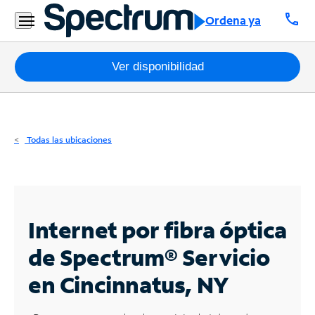
Residencial
call
Ordena ya
Business
Paquetes
Ver disponibilidad
Internet
TV
Todas las ubicaciones
Móvil
Teléfono
Residencial
Internet por fibra óptica
Business
de Spectrum®
Servicio
en Cincinnatus, NY
Contáctanos
Inglés