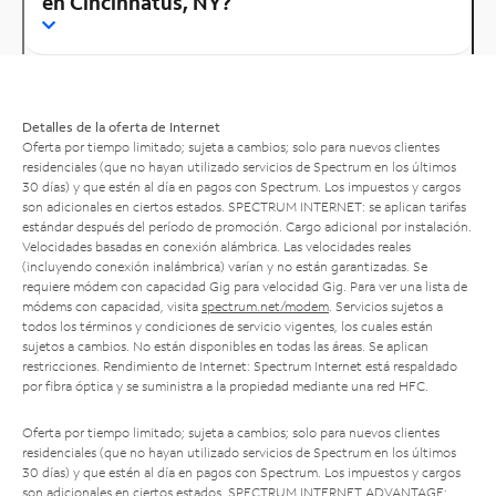
en Cincinnatus, NY?
Detalles de la oferta de Internet
Oferta por tiempo limitado; sujeta a cambios; solo para nuevos clientes
residenciales (que no hayan utilizado servicios de Spectrum en los últimos
30 días) y que estén al día en pagos con Spectrum. Los impuestos y cargos
son adicionales en ciertos estados. SPECTRUM INTERNET: se aplican tarifas
estándar después del período de promoción. Cargo adicional por instalación.
Velocidades basadas en conexión alámbrica. Las velocidades reales
(incluyendo conexión inalámbrica) varían y no están garantizadas. Se
requiere módem con capacidad Gig para velocidad Gig. Para ver una lista de
módems con capacidad, visita
spectrum.net/modem
. Servicios sujetos a
todos los términos y condiciones de servicio vigentes, los cuales están
sujetos a cambios. No están disponibles en todas las áreas. Se aplican
restricciones. Rendimiento de Internet: Spectrum Internet está respaldado
por fibra óptica y se suministra a la propiedad mediante una red HFC.
Oferta por tiempo limitado; sujeta a cambios; solo para nuevos clientes
residenciales (que no hayan utilizado servicios de Spectrum en los últimos
30 días) y que estén al día en pagos con Spectrum. Los impuestos y cargos
son adicionales en ciertos estados. SPECTRUM INTERNET ADVANTAGE: