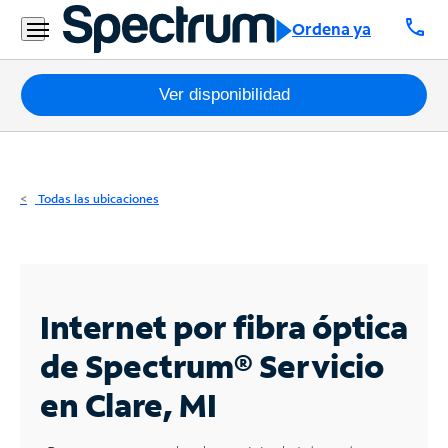
Residencial
call
Ordena ya
Business
Paquetes
Ver disponibilidad
Internet
TV
Todas las ubicaciones
Móvil
Teléfono
Residencial
Internet por fibra óptica
Business
de Spectrum®
Servicio
en Clare, MI
Contáctanos
Inglés