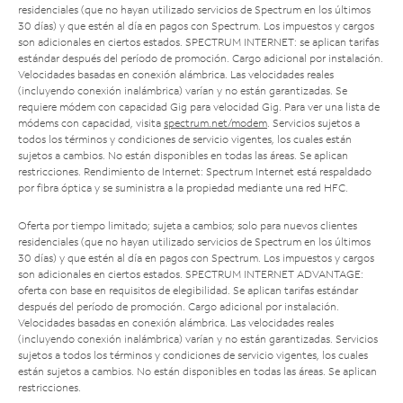
residenciales (que no hayan utilizado servicios de Spectrum en los últimos
30 días) y que estén al día en pagos con Spectrum. Los impuestos y cargos
son adicionales en ciertos estados. SPECTRUM INTERNET: se aplican tarifas
estándar después del período de promoción. Cargo adicional por instalación.
Velocidades basadas en conexión alámbrica. Las velocidades reales
(incluyendo conexión inalámbrica) varían y no están garantizadas. Se
requiere módem con capacidad Gig para velocidad Gig. Para ver una lista de
módems con capacidad, visita
spectrum.net/modem
. Servicios sujetos a
todos los términos y condiciones de servicio vigentes, los cuales están
sujetos a cambios. No están disponibles en todas las áreas. Se aplican
restricciones. Rendimiento de Internet: Spectrum Internet está respaldado
por fibra óptica y se suministra a la propiedad mediante una red HFC.
Oferta por tiempo limitado; sujeta a cambios; solo para nuevos clientes
residenciales (que no hayan utilizado servicios de Spectrum en los últimos
30 días) y que estén al día en pagos con Spectrum. Los impuestos y cargos
son adicionales en ciertos estados. SPECTRUM INTERNET ADVANTAGE:
oferta con base en requisitos de elegibilidad. Se aplican tarifas estándar
después del período de promoción. Cargo adicional por instalación.
Velocidades basadas en conexión alámbrica. Las velocidades reales
(incluyendo conexión inalámbrica) varían y no están garantizadas. Servicios
sujetos a todos los términos y condiciones de servicio vigentes, los cuales
están sujetos a cambios. No están disponibles en todas las áreas. Se aplican
restricciones.