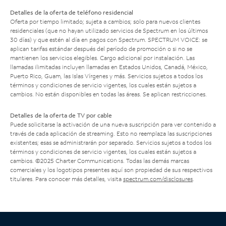
Detalles de la oferta de teléfono residencial
Oferta por tiempo limitado; sujeta a cambios; solo para nuevos clientes
residenciales (que no hayan utilizado servicios de Spectrum en los últimos
30 días) y que estén al día en pagos con Spectrum. SPECTRUM VOICE: se
aplican tarifas estándar después del período de promoción o si no se
mantienen los servicios elegibles. Cargo adicional por instalación. Las
llamadas ilimitadas incluyen llamadas en Estados Unidos, Canadá, México,
Puerto Rico, Guam, las Islas Vírgenes y más. Servicios sujetos a todos los
términos y condiciones de servicio vigentes, los cuales están sujetos a
cambios. No están disponibles en todas las áreas. Se aplican restricciones.
Detalles de la oferta de TV por cable
Puede solicitarse la activación de una nueva suscripción para ver contenido a
través de cada aplicación de streaming. Esto no reemplaza las suscripciones
existentes; esas se administrarán por separado. Servicios sujetos a todos los
términos y condiciones de servicio vigentes, los cuales están sujetos a
cambios. ©2025 Charter Communications. Todas las demás marcas
comerciales y los logotipos presentes aquí son propiedad de sus respectivos
titulares. Para conocer más detalles, visita
spectrum.com/disclosures
.